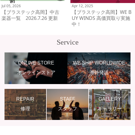
Jul 05, 2026
Apr 12, 2025
【ブラステック高岡】中古
【ブラステック高岡】WE B
楽器一覧 2026.7.26 更新
UY WINDS 高価買取り実施
中！
Service
ONLINE STORE
WE SHIP WORLDWIDE
オンラインストア
海外発送
REPAIR
STAFF
GALLERY
修理
スタッフ
ギャラリー