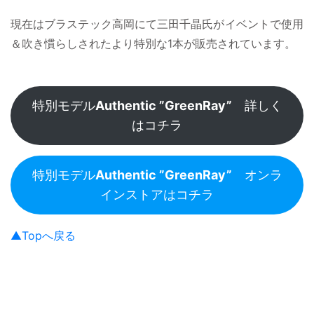
現在はブラステック高岡にて三田千晶氏がイベントで使用
＆吹き慣らしされたより特別な1本が販売されています。
特別モデル
Authentic ”GreenRay”
詳しく
はコチラ
特別モデル
Authentic ”GreenRay”
オンラ
インストアはコチラ
▲Topへ戻る