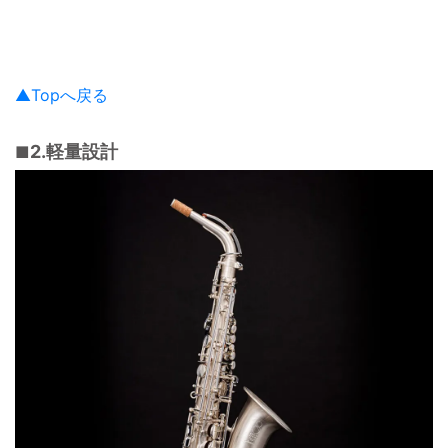
▲Topへ戻る
2.軽量設計