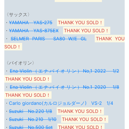
〈サックス〉
・
YAMAHA YAS-275
THANK YOU SOLD！
・
YAMAHA YAS-875EX
THANK YOU SOLD！
・
SELMER PARIS SA80 W/E GL
THANK YOU
SOLD！
〈バイオリン〉
・
Ena-Violin（エナバイオリン）No,1 2022 1/2
THANK YOU SOLD！
・
Ena-Violin（エナバイオリン）No.1 2020 1/8
THANK YOU SOLD！
・
Carlo giordano(カルロジョルダーノ) VS-2 1/4
・
Suzuki No.220 1/8
THANK YOU SOLD！
・
Suzuki No.210 1/10
THANK YOU SOLD！
・
Suzuki No.500 Set
THANK YOU SOLD！