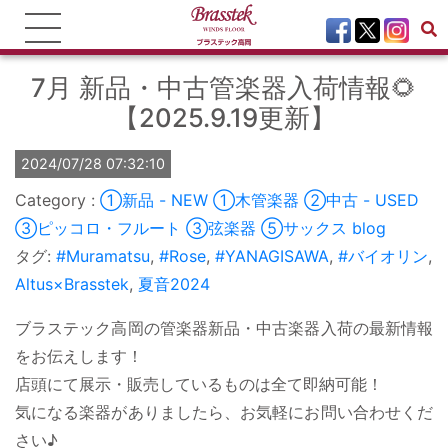
7月 新品・中古管楽器入荷情報🌻
【2025.9.19更新】
2024/07/28 07:32:10
①新品 - NEW
①木管楽器
②中古 - USED
③ピッコロ・フルート
③弦楽器
⑤サックス
blog
タグ:
#Muramatsu
,
#Rose
,
#YANAGISAWA
,
#バイオリン
,
Altus×Brasstek
,
夏音2024
ブラステック高岡の管楽器新品・中古楽器入荷の最新情報
をお伝えします！
店頭にて展示・販売しているものは全て即納可能！
気になる楽器がありましたら、お気軽にお問い合わせくだ
さい♪