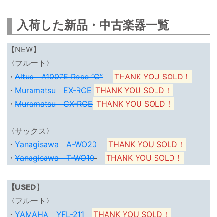
入荷した新品・中古楽器一覧
【NEW】
〈フルート〉
・
Altus A1007E Rose “G”
THANK YOU SOLD！
・
Muramatsu EX-RCE
THANK YOU SOLD！
・
Muramatsu GX-RCE
THANK YOU SOLD！
〈サックス〉
・
Yanagisawa A-WO20
THANK YOU SOLD！
・
Yanagisawa T-WO10
THANK YOU SOLD！
【USED
】
〈フルート〉
・
YAMAHA YFL-211
THANK YOU SOLD！