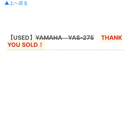
▲上へ戻る
【USED】
YAMAHA YAS-275
THANK
YOU SOLD！