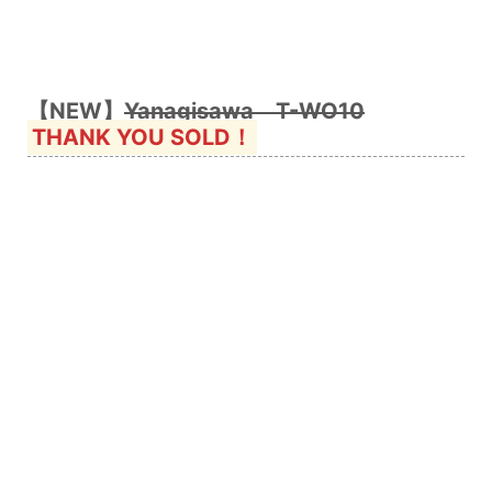
【NEW】
Yanagisawa T-WO10
THANK YOU SOLD！