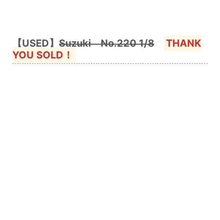
【USED】
Suzuki No.220 1/8
THANK
YOU SOLD！