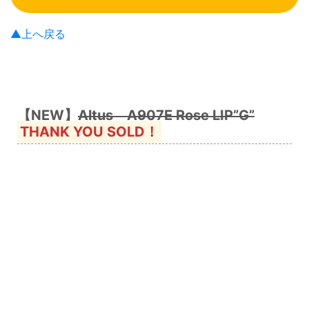
▲上へ戻る
【NEW】
Altus A907E Rose LIP”G”
THANK YOU SOLD！