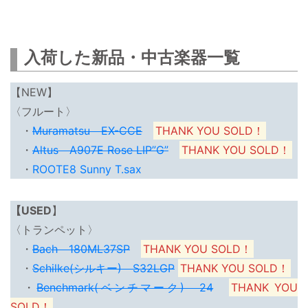
入荷した新品・中古楽器一覧
【NEW】
〈フルート〉
・
Muramatsu EX-CCE
THANK YOU SOLD！
・
Altus A907E Rose LIP”G”
THANK YOU SOLD！
・
ROOTE8 Sunny T.sax
【USED
】
〈トランペット〉
・
Bach 180ML37SP
THANK YOU SOLD！
・
Schilke(シルキー) S32LGP
THANK YOU SOLD！
・
Benchmark(ベンチマーク) 24
THANK YOU
SOLD！