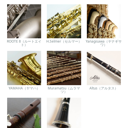
ROOTE 8（ルートエイ
H.Selmer（セルマー）
Yanagisawa（ヤナギサ
ト）
ワ）
YAMAHA（ヤマハ）
Muramatsu（ムラマ
Altus（アルタス）
ツ）