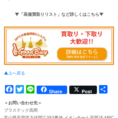
▼「高価買取りリスト」など詳しくはこちら
▼
▲上へ戻る
Facebook
Twitter
Line
共
Share
Post
有
＜お問い合わせ先＞
ブラステック高岡
富山県高岡市下伏間江383番地 イオンモール高岡2F MPC