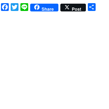
Facebook
Twitter
Line
共
Share
Post
有