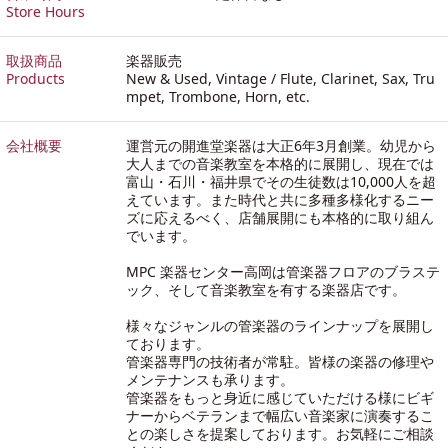
Store Hours
取扱商品
楽器販売
Products
New & Used, Vintage / Flute, Clarinet, Sax, Tru
mpet, Trombone, Horn, etc.
会社概要
運営元の開進堂楽器は大正6年3月創業。幼児から
大人までの音楽教室を本格的に展開し、現在では
富山・石川・福井県でその生徒数は10,000人を超
えています。また時代と共に多種多様化するニー
ズに応えるべく、店舗展開にも本格的に取り組ん
でいます。
MPC 楽器センター高岡は管楽器フロアのブラステ
ック、そして音楽教室を有する楽器店です。
様々なジャンルの管楽器のラインナップを展開し
ております。
管楽器専門の技術者が常駐。皆様の楽器の修理や
メンテナンスも承ります。
管楽器をもっと身近に感じていただける様にビギ
ナーからベテランまで幅広い音楽家に演奏するこ
との楽しさを提案しております。お気軽にご相談