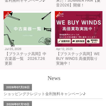
金利無料キャンペーン♪
来た！SUMMER FAIR【夏
音2026】開催！
Jul 05, 2026
Apr 12, 2025
【ブラステック高岡】中
【ブラステック高岡】WE
古楽器一覧 2026.7.26
BUY WINDS 高価買取り
更新
実施中！
News
2026年07月26日
ショッピングクレジット金利無料キャンペーン♪
2026年07月10日