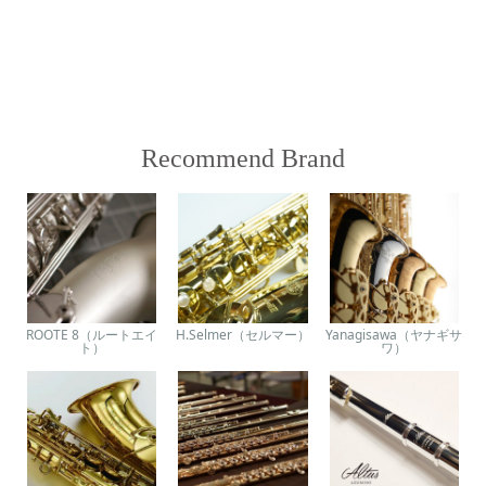
Recommend Brand
ROOTE 8（ルートエイ
H.Selmer（セルマー）
Yanagisawa（ヤナギサ
ト）
ワ）