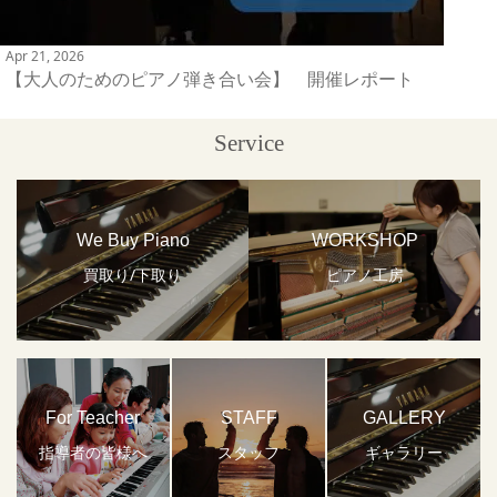
Apr 21, 2026
【大人のためのピアノ弾き合い会】 開催レポート
Service
We Buy Piano
WORKSHOP
買取り/下取り
ピアノ工房
For Teacher
STAFF
GALLERY
指導者の皆様へ
スタッフ
ギャラリー