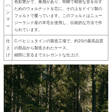
色彩豊かで、量感があり、明瞭で精密な音を出す
ハ
ためのウォルナットを芯に、その上をドイツ製の
ン
フェルトで覆っています。このフェルトはニュー
マ
ジーランド産の羊毛を使用し、伝統的な方法で作
ー
られています。
仕
C.ベヒシュタインの製造工場で、約20の最高品質
上
の部品から製造されたケース。
げ
細部に至るまでエレガントな仕上げ。