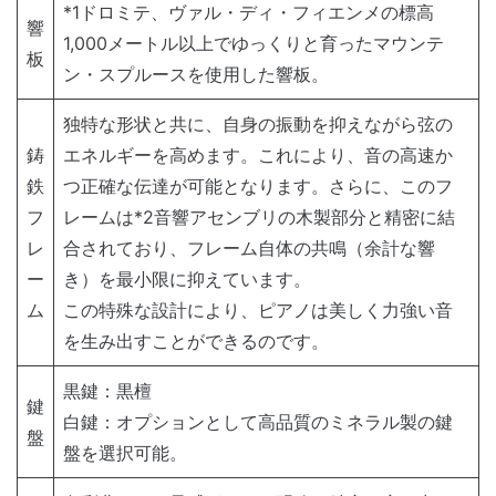
*1ドロミテ、ヴァル・ディ・フィエンメの標高
響
1,000メートル以上でゆっくりと育ったマウンテ
板
ン・スプルースを使用した響板。
独特な形状と共に、自身の振動を抑えながら弦の
鋳
エネルギーを高めます。これにより、音の高速か
鉄
つ正確な伝達が可能となります。さらに、このフ
フ
レームは*2音響アセンブリの木製部分と精密に結
レ
合されており、フレーム自体の共鳴（余計な響
ー
き）を最小限に抑えています。
ム
この特殊な設計により、ピアノは美しく力強い音
を生み出すことができるのです。
黒鍵：黒檀
鍵
白鍵：オプションとして高品質のミネラル製の鍵
盤
盤を選択可能。