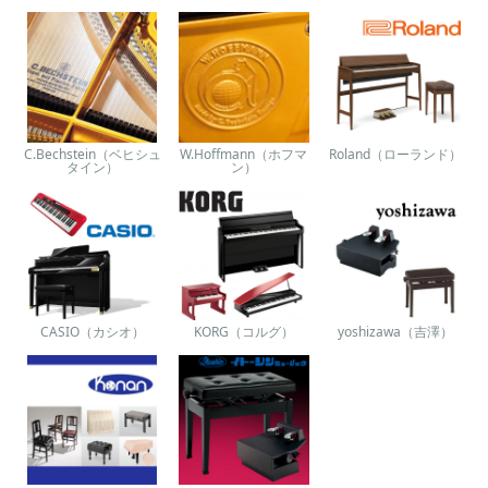
C.Bechstein（ベヒシュ
W.Hoffmann（ホフマ
Roland（ローランド）
タイン）
ン）
CASIO（カシオ）
KORG（コルグ）
yoshizawa（吉澤）