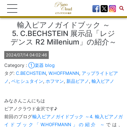
輸入ピアノガイドブック ～
5. C.BECHSTEIN 展示品「レジ
デンス R2 Millenium」の紹介～
2024/07/14 04:02:46
①楽器
blog
タグ:
C.BECHSTEIN
,
W.HOFFMANN
,
アップライトピア
ノ
,
ベヒシュタイン
,
ホフマン
,
新品ピアノ
,
輸入ピアノ
みなさんこんにちは
ピアノクラウド金沢です♪
前回のブログ
輸入ピアノガイドブック ～4. 輸入ピアノガ
イドブック「W.HOFFMANN」の紹介 ～
では、