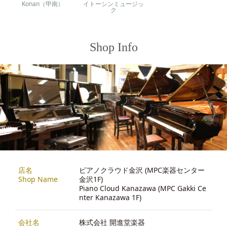
Konan（甲南）
イトーシンミュージッ
ク
Shop Info
店名
ピアノクラウド金沢 (MPC楽器センター
Shop Name
金沢1F)
Piano Cloud Kanazawa (MPC Gakki Ce
nter Kanazawa 1F)
会社名
株式会社 開進堂楽器