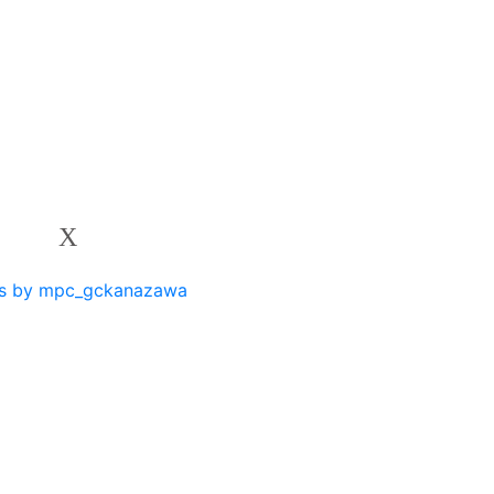
X
s by mpc_gckanazawa