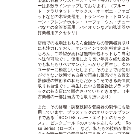
楽器の各種マウスピース・リード等のアクセサリ
ーは多数ラインナップしております。（フルー
ト・クラリネット・サックス・オーボエ・ファゴ
ットなどの木管楽器用、トランペット・トロンボ
ーン・フレンチホルン・ユーフォニウム・チュー
バなどの金管楽器用、バイオリンなどの弦楽器や
打楽器用アクセサリ）
店頭での地場はもちろん全国からの管楽器買取り
にも注力しており、オンラインでの無料査定はも
ちろん、ご希望があれば無料梱包キットもご自宅
へ送付可能です。使用により長い年月を経た楽器
でも私たちリペアマンがしっかりと再生し、次の
ユーザーに橋渡しいたします。そのままでは使用
ができない状態でも自身で再生し販売できる管楽
器修理の技術者の私たちだからこそできる高価買
取りも自慢です。再生した中古管楽器はブラステ
ックの各支店にて販売させていただきます。（中
古楽器の一部は当店でも取り扱いあり）
また、その修理・調整技術を管楽器の製作にも活
用しています。ブラステックのオリジナルブラン
ドである「ROOTE8（ルートエイト）のサック
ス」、ピンクゴールドのメッキをあしらった「Ro
se Series（ローズ）」など。私たちの技術が集約
された唯一無二の管楽器はフルラインナップで展