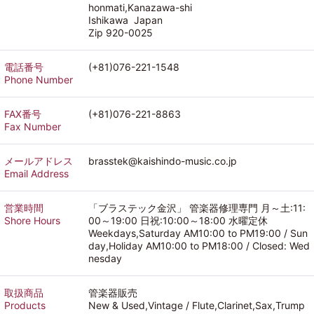
honmati,Kanazawa-shi
Ishikawa Japan
Zip 920-0025
電話番号
(+81)076-221-1548
Phone Number
FAX番号
(+81)076-221-8863
Fax Number
メールアドレス
brasstek@kaishindo-music.co.jp
Email Address
営業時間
「ブラステック金沢」 管楽器修理専門 月～土:11:
Shore Hours
00～19:00 日祝:10:00～18:00 水曜定休
Weekdays,Saturday AM10:00 to PM19:00 / Sun
day,Holiday AM10:00 to PM18:00 / Closed: Wed
nesday
取扱商品
管楽器販売
Products
New & Used,Vintage / Flute,Clarinet,Sax,Trump