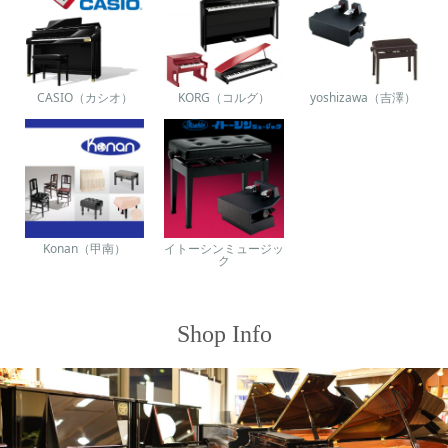
CASIO（カシオ）
KORG（コルグ）
yoshizawa（吉澤）
Konan（甲南）
イトーシンミュージッ
ク
Shop Info