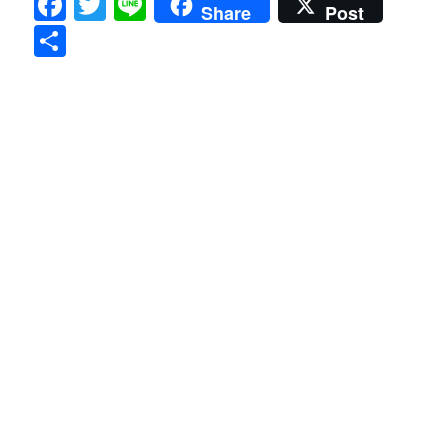
Facebook
Twitter
Line
Share
Post
共
有