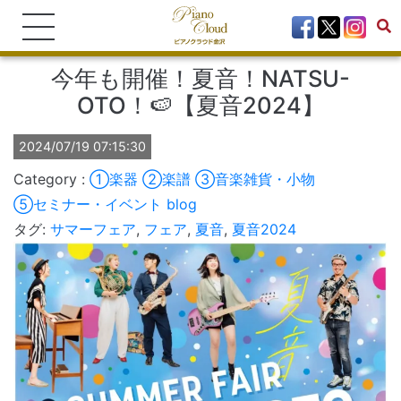
今年も開催！夏音！NATSU-
OTO！🍉【夏音2024】
2024/07/19 07:15:30
①楽器
②楽譜
③音楽雑貨・小物
⑤セミナー・イベント
blog
タグ:
サマーフェア
,
フェア
,
夏音
,
夏音2024