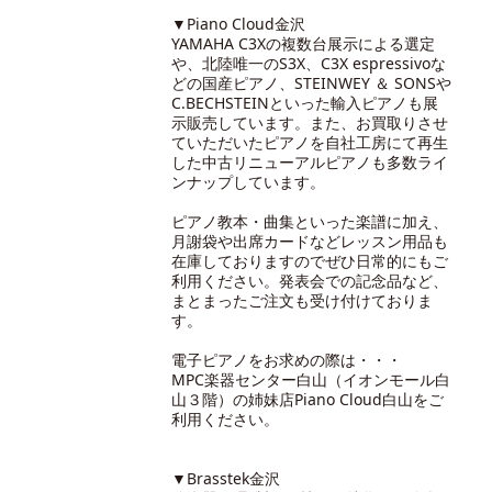
▼Piano Cloud金沢
YAMAHA C3Xの複数台展示による選定
や、北陸唯一のS3X、C3X espressivoな
どの国産ピアノ、STEINWEY ＆ SONSや
C.BECHSTEINといった輸入ピアノも展
示販売しています。また、お買取りさせ
ていただいたピアノを自社工房にて再生
した中古リニューアルピアノも多数ライ
ンナップしています。
ピアノ教本・曲集といった楽譜に加え、
月謝袋や出席カードなどレッスン用品も
在庫しておりますのでぜひ日常的にもご
利用ください。発表会での記念品など、
まとまったご注文も受け付けておりま
す。
電子ピアノをお求めの際は・・・
MPC楽器センター白山（イオンモール白
山３階）の
姉妹店Piano Cloud白山
をご
利用ください。
▼Brasstek金沢