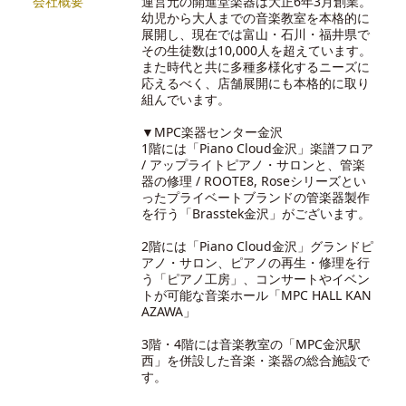
会社概要
運営元の開進堂楽器は大正6年3月創業。
幼児から大人までの音楽教室を本格的に
展開し、現在では富山・石川・福井県で
その生徒数は10,000人を超えています。
また時代と共に多種多様化するニーズに
応えるべく、店舗展開にも本格的に取り
組んでいます。
▼MPC楽器センター金沢
1階には「Piano Cloud金沢」楽譜フロア
/ アップライトピアノ・サロンと、管楽
器の修理 / ROOTE8, Roseシリーズとい
ったプライベートブランドの管楽器製作
を行う「Brasstek金沢」がございます。
2階には「Piano Cloud金沢」グランドピ
アノ・サロン、ピアノの再生・修理を行
う「ピアノ工房」、コンサートやイベン
トが可能な音楽ホール「MPC HALL KAN
AZAWA」
3階・4階には音楽教室の「MPC金沢駅
西」を併設した音楽・楽器の総合施設で
す。