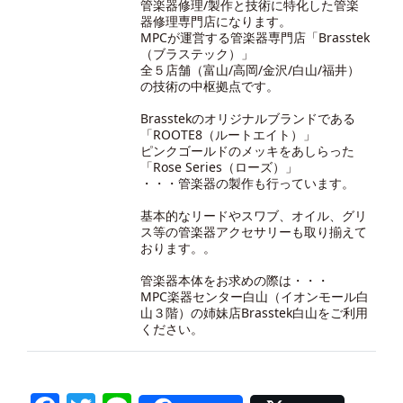
管楽器修理/製作と技術に特化した管楽
器修理専門店になります。
MPCが運営する管楽器専門店「Brasstek
（ブラステック）」
全５店舗（富山/高岡/金沢/白山/福井）
の技術の中枢拠点です。
Brasstekのオリジナルブランドである
「ROOTE8（ルートエイト）」
ピンクゴールドのメッキをあしらった
「Rose Series（ローズ）」
・・・管楽器の製作も行っています。
基本的なリードやスワブ、オイル、グリ
ス等の管楽器アクセサリーも取り揃えて
おります。。
管楽器本体をお求めの際は・・・
MPC楽器センター白山（イオンモール白
山３階）の
姉妹店Brasstek白山
をご利用
ください。