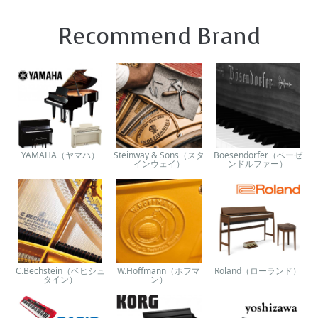
Recommend Brand
YAMAHA（ヤマハ）
Steinway & Sons（スタ
Boesendorfer（ベーゼ
インウェイ）
ンドルファー）
C.Bechstein（ベヒシュ
W.Hoffmann（ホフマ
Roland（ローランド）
タイン）
ン）