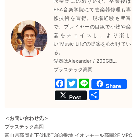
吹奏楽にのめり込む。卒業後は
ESA音楽学院にて管楽器修理も専
修技術を習得。現場経験も豊富
で、プレイヤーの目線で小物や楽
器をチョイスし、より楽し
い”Music Life”の提案を心がけてい
る。
愛器はAlexander / 200GBL。
ブラステック高岡
F
T
Li
Share
a
w
n
共
Post
c
itt
e
有
e
er
＜お問い合わせ先＞
b
ブラステック高岡
o
富山県高岡市下伏間江383番地 イオンモール高岡2F MPC