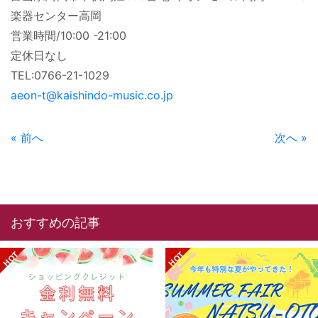
o
楽器センター高岡
k
営業時間/10:00 -21:00
定休日なし
TEL:0766-21-1029
aeon-t@kaishindo-music.co.jp
« 前へ
次へ »
おすすめの記事