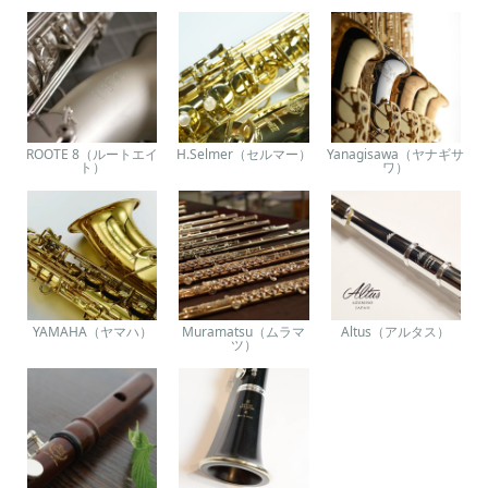
ROOTE 8（ルートエイ
H.Selmer（セルマー）
Yanagisawa（ヤナギサ
ト）
ワ）
YAMAHA（ヤマハ）
Muramatsu（ムラマ
Altus（アルタス）
ツ）