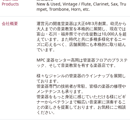
Products
New & Used, Vintage / Flute, Clarinet, Sax, Tru
mpet, Trombone, Horn, etc.
会社概要
運営元の開進堂楽器は大正6年3月創業。幼児から
大人までの音楽教室を本格的に展開し、現在では
富山・石川・福井県でその生徒数は10,000人を超
えています。また時代と共に多種多様化するニー
ズに応えるべく、店舗展開にも本格的に取り組ん
でいます。
MPC 楽器センター高岡は管楽器フロアのブラステ
ック、そして音楽教室を有する楽器店です。
様々なジャンルの管楽器のラインナップを展開し
ております。
管楽器専門の技術者が常駐。皆様の楽器の修理や
メンテナンスも承ります。
管楽器をもっと身近に感じていただける様にビギ
ナーからベテランまで幅広い音楽家に演奏するこ
との楽しさを提案しております。お気軽にご相談
ください。