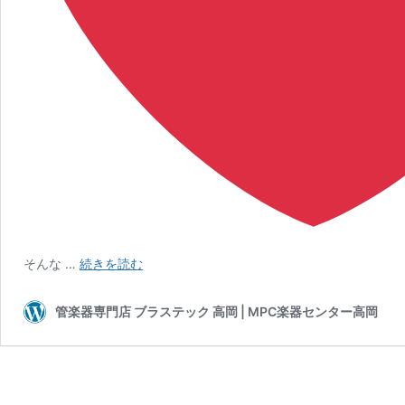
ROOTE8
そんな …
続きを読む
サ
ッ
管楽器専門店 ブラステック 高岡 | MPC楽器センター高岡
ク
ス
”ぐ
り
ん