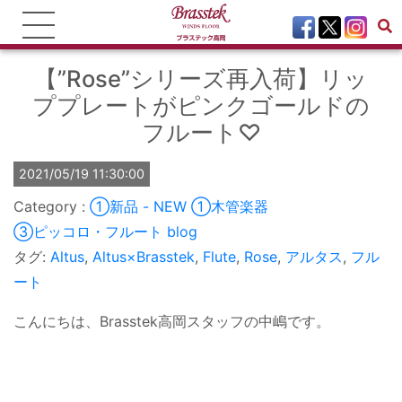
【”Rose”シリーズ再入荷】リッ
ププレートがピンクゴールドの
フルート♡
2021/05/19 11:30:00
①新品 - NEW
①木管楽器
③ピッコロ・フルート
blog
タグ:
Altus
,
Altus×Brasstek
,
Flute
,
Rose
,
アルタス
,
フル
ート
こんにちは、Brasstek高岡スタッフの中嶋です。