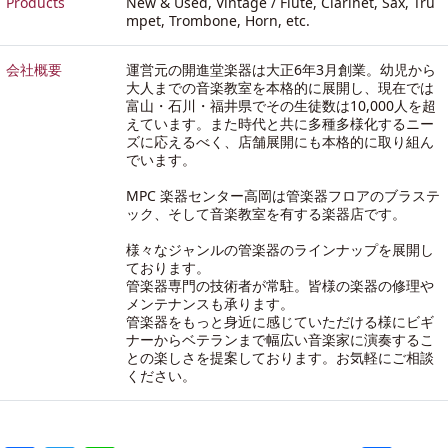
Products
New & Used, Vintage / Flute, Clarinet, Sax, Tru
mpet, Trombone, Horn, etc.
会社概要
運営元の開進堂楽器は大正6年3月創業。幼児から
大人までの音楽教室を本格的に展開し、現在では
富山・石川・福井県でその生徒数は10,000人を超
えています。また時代と共に多種多様化するニー
ズに応えるべく、店舗展開にも本格的に取り組ん
でいます。
MPC 楽器センター高岡は管楽器フロアのブラステ
ック、そして音楽教室を有する楽器店です。
様々なジャンルの管楽器のラインナップを展開し
ております。
管楽器専門の技術者が常駐。皆様の楽器の修理や
メンテナンスも承ります。
管楽器をもっと身近に感じていただける様にビギ
ナーからベテランまで幅広い音楽家に演奏するこ
との楽しさを提案しております。お気軽にご相談
ください。