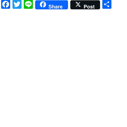
Facebook
Twitter
Line
共
Share
Post
有