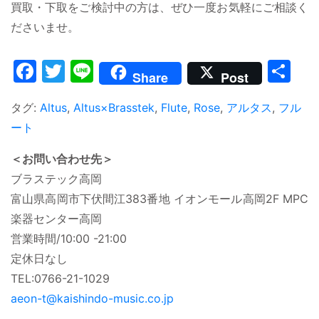
買取・下取をご検討中の方は、ぜひ一度お気軽にご相談く
ださいませ。
Facebook
Twitter
Line
共
Share
Post
有
タグ:
Altus
,
Altus×Brasstek
,
Flute
,
Rose
,
アルタス
,
フル
ート
＜お問い合わせ先＞
ブラステック高岡
富山県高岡市下伏間江383番地 イオンモール高岡2F MPC
楽器センター高岡
営業時間/10:00 -21:00
定休日なし
TEL:0766-21-1029
aeon-t@kaishindo-music.co.jp