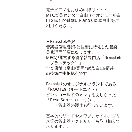
電子ピアノをお求めの際は・・・
MPC楽器センター白山（イオンモール白
山３階）の
姉妹店Piano Cloud白山
をご
利用ください。
▼Brasstek金沢
管楽器修理/製作と技術に特化した管楽
器修理専門店になります。
MPCが運営する管楽器専門店「Brasstek
（ブラステック）」
全５店舗（富山/高岡/金沢/白山/福井）
の技術の中枢拠点です。
Brasstekのオリジナルブランドである
「ROOTE8（ルートエイト）」
ピンクゴールドのメッキをあしらった
「Rose Series（ローズ）」
・・・管楽器の製作も行っています。
基本的なリードやスワブ、オイル、グリ
ス等の管楽器アクセサリーも取り揃えて
おります。。