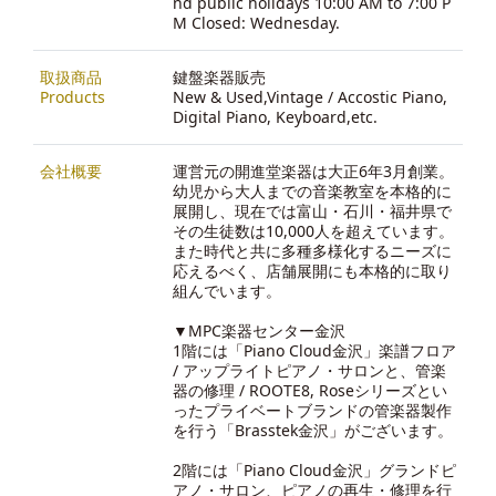
nd public holidays 10:00 AM to 7:00 P
M Closed: Wednesday.
取扱商品
鍵盤楽器販売
Products
New & Used,Vintage / Accostic Piano,
Digital Piano, Keyboard,etc.
会社概要
運営元の開進堂楽器は大正6年3月創業。
幼児から大人までの音楽教室を本格的に
展開し、現在では富山・石川・福井県で
その生徒数は10,000人を超えています。
また時代と共に多種多様化するニーズに
応えるべく、店舗展開にも本格的に取り
組んでいます。
▼MPC楽器センター金沢
1階には「Piano Cloud金沢」楽譜フロア
/ アップライトピアノ・サロンと、管楽
器の修理 / ROOTE8, Roseシリーズとい
ったプライベートブランドの管楽器製作
を行う「Brasstek金沢」がございます。
2階には「Piano Cloud金沢」グランドピ
アノ・サロン、ピアノの再生・修理を行