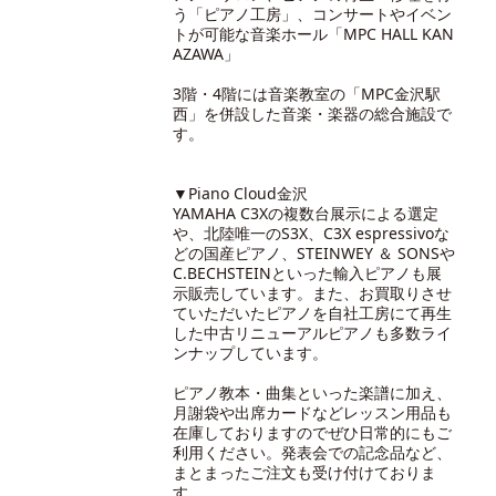
う「ピアノ工房」、コンサートやイベン
トが可能な音楽ホール「MPC HALL KAN
AZAWA」
3階・4階には音楽教室の「MPC金沢駅
西」を併設した音楽・楽器の総合施設で
す。
▼Piano Cloud金沢
YAMAHA C3Xの複数台展示による選定
や、北陸唯一のS3X、C3X espressivoな
どの国産ピアノ、STEINWEY ＆ SONSや
C.BECHSTEINといった輸入ピアノも展
示販売しています。また、お買取りさせ
ていただいたピアノを自社工房にて再生
した中古リニューアルピアノも多数ライ
ンナップしています。
ピアノ教本・曲集といった楽譜に加え、
月謝袋や出席カードなどレッスン用品も
在庫しておりますのでぜひ日常的にもご
利用ください。発表会での記念品など、
まとまったご注文も受け付けておりま
す。