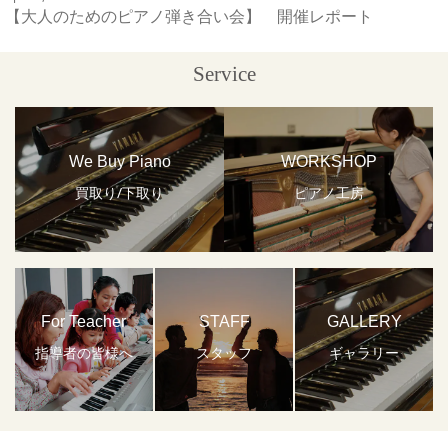
【大人のためのピアノ弾き合い会】 開催レポート
Service
We Buy Piano
WORKSHOP
買取り/下取り
ピアノ工房
For Teacher
STAFF
GALLERY
指導者の皆様へ
スタッフ
ギャラリー