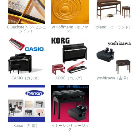
C.Bechstein（ベヒシュ
W.Hoffmann（ホフマ
Roland（ローランド）
タイン）
ン）
CASIO（カシオ）
KORG（コルグ）
yoshizawa（吉澤）
Konan（甲南）
イトーシンミュージッ
ク