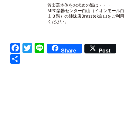
管楽器本体をお求めの際は・・・
MPC楽器センター白山（イオンモール白
山３階）の
姉妹店Brasstek白山
をご利用
ください。
Facebook
Twitter
Line
Share
Post
共
有