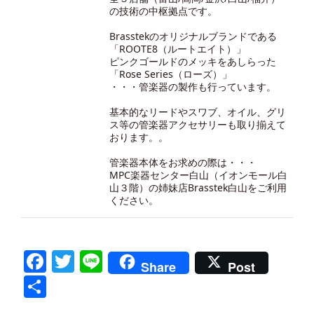
の技術の中枢拠点です。
Brasstekのオリジナルブランドである
「ROOTE8（ルートエイト）」
ピンクゴールドのメッキをあしらった
「Rose Series（ローズ）」
・・・管楽器の製作も行っています。
基本的なリードやスワブ、オイル、グリ
ス等の管楽器アクセサリーも取り揃えて
おります。。
管楽器本体をお求めの際は・・・
MPC楽器センター白山（イオンモール白
山３階）の
姉妹店Brasstek白山
をご利用
ください。
Facebook
Twitter
Line
Share
Post
共
有