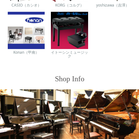
CASIO（カシオ）
KORG（コルグ）
yoshizawa（吉澤）
Konan（甲南）
イトーシンミュージッ
ク
Shop Info