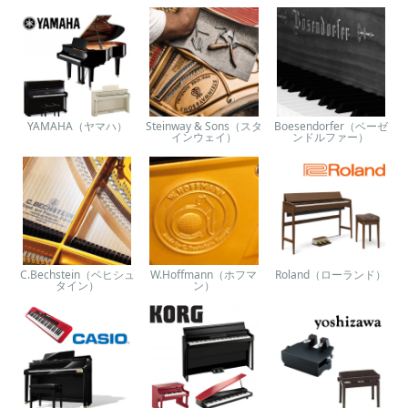
YAMAHA（ヤマハ）
Steinway & Sons（スタ
Boesendorfer（ベーゼ
インウェイ）
ンドルファー）
C.Bechstein（ベヒシュ
W.Hoffmann（ホフマ
Roland（ローランド）
タイン）
ン）