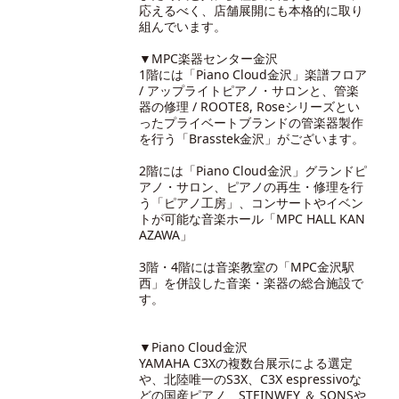
応えるべく、店舗展開にも本格的に取り
組んでいます。
▼MPC楽器センター金沢
1階には「Piano Cloud金沢」楽譜フロア
/ アップライトピアノ・サロンと、管楽
器の修理 / ROOTE8, Roseシリーズとい
ったプライベートブランドの管楽器製作
を行う「Brasstek金沢」がございます。
2階には「Piano Cloud金沢」グランドピ
アノ・サロン、ピアノの再生・修理を行
う「ピアノ工房」、コンサートやイベン
トが可能な音楽ホール「MPC HALL KAN
AZAWA」
3階・4階には音楽教室の「MPC金沢駅
西」を併設した音楽・楽器の総合施設で
す。
▼Piano Cloud金沢
YAMAHA C3Xの複数台展示による選定
や、北陸唯一のS3X、C3X espressivoな
どの国産ピアノ、STEINWEY ＆ SONSや