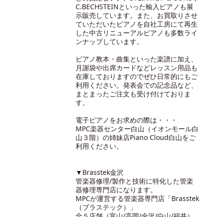
C.BECHSTEINといった輸入ピアノも展
示販売しています。また、お買取りさせ
ていただいたピアノを自社工房にて再生
した中古リニューアルピアノも多数ライ
ンナップしています。
ピアノ教本・曲集といった楽譜に加え、
月謝袋や出席カードなどレッスン用品も
在庫しておりますのでぜひ日常的にもご
利用ください。発表会での記念品など、
まとまったご注文も受け付けておりま
す。
電子ピアノをお求めの際は・・・
MPC楽器センター白山（イオンモール白
山３階）の
姉妹店Piano Cloud白山
をご
利用ください。
▼Brasstek金沢
管楽器修理/製作と技術に特化した管楽
器修理専門店になります。
MPCが運営する管楽器専門店「Brasstek
（ブラステック）」
全５店舗（富山/高岡/金沢/白山/福井）