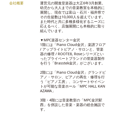
会社概要
運営元の開進堂楽器は大正6年3月創業。
幼児から大人までの音楽教室を本格的に
展開し、現在では富山・石川・福井県で
その生徒数は10,000人を超えています。
また時代と共に多種多様化するニーズに
応えるべく、店舗展開にも本格的に取り
組んでいます。
▼MPC楽器センター金沢
1階には「Piano Cloud金沢」楽譜フロア
/ アップライトピアノ・サロンと、管楽
器の修理 / ROOTE8, Roseシリーズとい
ったプライベートブランドの管楽器製作
を行う「Brasstek金沢」がございます。
2階には「Piano Cloud金沢」グランドピ
アノ・サロン、ピアノの再生・修理を行
う「ピアノ工房」、コンサートやイベン
トが可能な音楽ホール「MPC HALL KAN
AZAWA」
3階・4階には音楽教室の「MPC金沢駅
西」を併設した音楽・楽器の総合施設で
す。