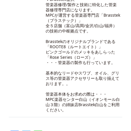
管楽器修理/製作と技術に特化した管楽
器修理専門店になります。
MPCが運営する管楽器専門店「Brasstek
（ブラステック）」
全５店舗（富山/高岡/金沢/白山/福井）
の技術の中枢拠点です。
Brasstekのオリジナルブランドである
「ROOTE8（ルートエイト）」
ピンクゴールドのメッキをあしらった
「Rose Series（ローズ）」
・・・管楽器の製作も行っています。
基本的なリードやスワブ、オイル、グリ
ス等の管楽器アクセサリーも取り揃えて
おります。。
管楽器本体をお求めの際は・・・
MPC楽器センター白山（イオンモール白
山３階）の
姉妹店Brasstek白山
をご利用
ください。