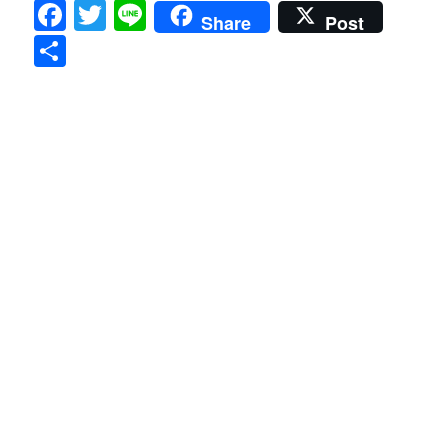
Facebook
Twitter
Line
Share
Post
共
有