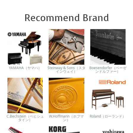
Recommend Brand
YAMAHA（ヤマハ）
Steinway & Sons（スタ
Boesendorfer（ベーゼ
インウェイ）
ンドルファー）
C.Bechstein（ベヒシュ
W.Hoffmann（ホフマ
Roland（ローランド）
タイン）
ン）