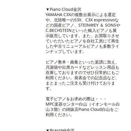
▼Piano Cloud金沢
YAMAHA C3Xの複数台展示による選定
や、北陸唯一のS3X、C3X espressivoな
どの国産ピアノ、STEINWEY ＆ SONSや
C.BECHSTEINといった輸入ピアノも展
示販売しています。また、お買取りさせ
ていただいたピアノを自社工房にて再生
した中古リニューアルピアノも多数ライ
ンナップしています。
ピアノ教本・曲集といった楽譜に加え、
月謝袋や出席カードなどレッスン用品も
在庫しておりますのでぜひ日常的にもご
利用ください。発表会での記念品など、
まとまったご注文も受け付けておりま
す。
電子ピアノをお求めの際は・・・
MPC楽器センター白山（イオンモール白
山３階）の
姉妹店Piano Cloud白山
をご
利用ください。
▼Brasstek金沢