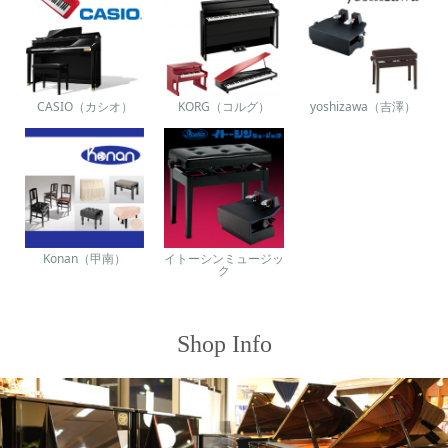
CASIO（カシオ）
KORG（コルグ）
yoshizawa（吉澤）
Konan（甲南）
イトーシンミュージッ
ク
Shop Info