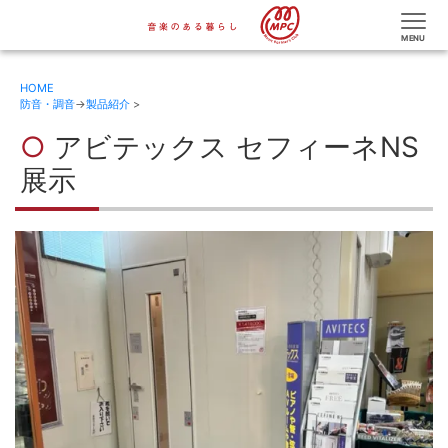
HOME
防音・調音
→
製品紹介
>
アビテックス セフィーネNS
展示