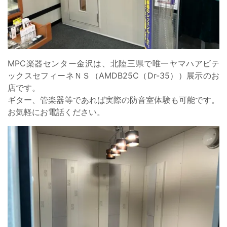
MPC楽器センター金沢は、北陸三県で唯一ヤマハアビテ
ックスセフィーネＮＳ（AMDB25C（Dr-35））展示のお
店です。
ギター、管楽器等であれば実際の防音室体験も可能です。
お気軽にお電話ください。