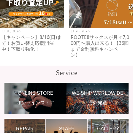
Jul 20, 2026
Jul 20, 2026
【キャンペーン】8/16(日)ま
ROOTE8サックスが月々7,0
で！お買い替え応援開催
00円〜購入出来る！【36回
中！下取り強化！
まで金利無料キャンペー
ン】
Service
ONLINE STORE
WE SHIP WORLDWIDE
オンラインストア
海外発送
REPAIR
STAFF
GALLERY