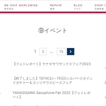
WE SHIP WORLDWIDE
REPAIR
BLOG
SHOP 
海外発送
修理
ブログ
店舗情報
⑨イベント
1
…
2
13
【フォトレポート】ヤナギサワサックスフェア2023
【終了しました】10/14(土)～15(日)シルバースタイン
リガチャー＆ゴッツマウスピースフェア
ス
YANAGISAWA Saxophone Fair 2022【フォトレポ
ート】