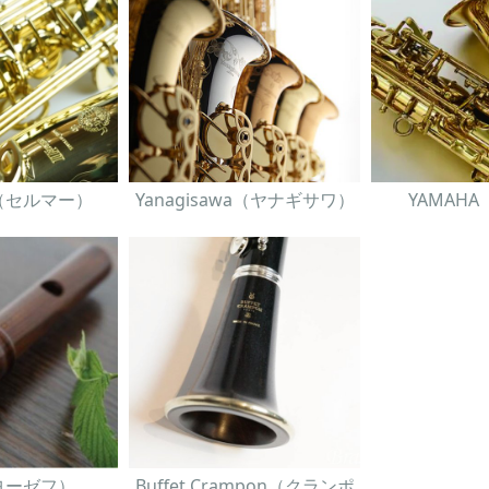
er（セルマー）
Yanagisawa（ヤナギサワ）
YAMAH
（ヨーゼフ）
Buffet Crampon（クランポ