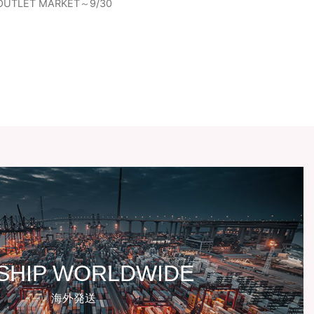
OUTLET MARKET～9/30
SHIP WORLDWIDE
海外発送