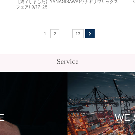
【終了しました】YANAGISAWA(ヤナギサワサックス
フェア) 9/17-25
1
…
2
13
Service
E
WE 