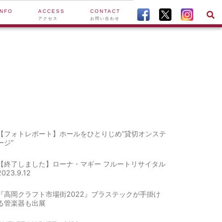
INFO
ACCESS
CONTACT
アクセス
お問い合わせ
【フォトレポート】ホールをひとりじめ”貸切オンステ
ージ”
【終了しました】ローナ・マギー フルートリサイタル
2023.9.12
『高岡クラフト市場街2022』ブラステックが手掛け
る管楽器も出展