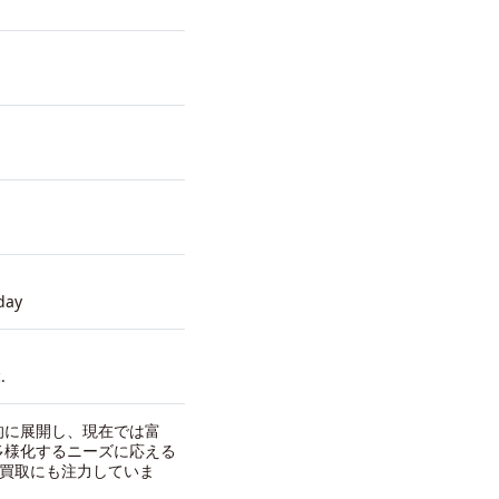
day
.
的に展開し、現在では富
多様化するニーズに応える
からの買取にも注力していま