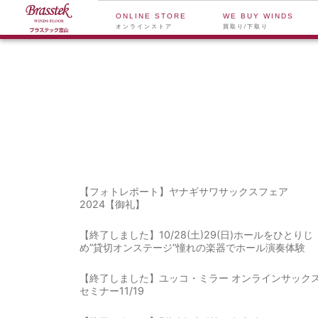
ONLINE STORE
WE BUY WINDS
オンラインストア
買取り/下取り
【フォトレポート】ヤナギサワサックスフェア
2024【御礼】
【終了しました】10/28(土)29(日)ホールをひとりじ
め”貸切オンステージ”憧れの楽器でホール演奏体験
【終了しました】ユッコ・ミラー オンラインサック
セミナー11/19