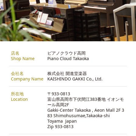
店名
ピアノクラウド高岡
Shop Name
Piano Cloud Takaoka
会社名
株式会社 開進堂楽器
Company Name
KAISHINDO GAKKI Co., Ltd.
所在地
〒933-0813
Location
富山県高岡市下伏間江383番地 イオンモ
ール高岡2F
Gakki-Center Takaoka , Aeon Mall 2F 3
83 Shimohusumae,Takaoka-shi
Toyama Japan
Zip 933-0813