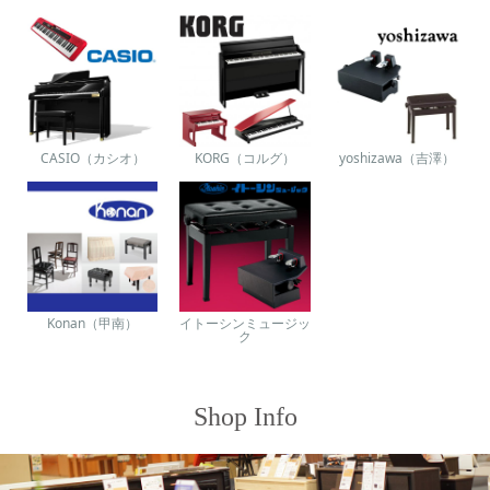
CASIO（カシオ）
KORG（コルグ）
yoshizawa（吉澤）
Konan（甲南）
イトーシンミュージッ
ク
Shop Info