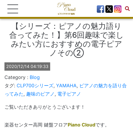
【シリーズ：ピアノの魅力語り
合ってみた！】第6回趣味で楽し
みたい方におすすめの電子ピア
ノその②
2020/12/14 04:19:33
Blog
タグ:
CLP700シリーズ
,
YAMAHA
,
ピアノの魅力を語り合
ってみた
,
趣味のピアノ
,
電子ピアノ
ご覧いただきありがとうございます！
楽器センター高岡 鍵盤フロア
Piano Cloud
です。