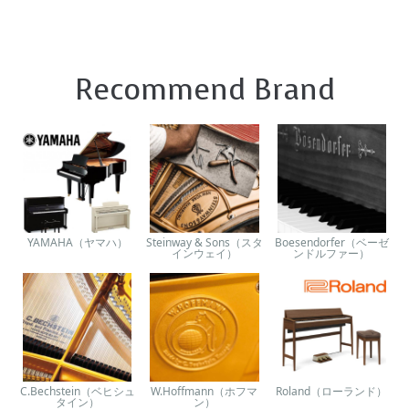
Recommend Brand
YAMAHA（ヤマハ）
Steinway & Sons（スタ
Boesendorfer（ベーゼ
インウェイ）
ンドルファー）
C.Bechstein（ベヒシュ
W.Hoffmann（ホフマ
Roland（ローランド）
タイン）
ン）