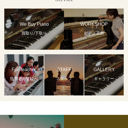
We Buy Piano
WORKSHOP
買取り/下取り
ピアノ工房
For Teacher
STAFF
GALLERY
指導者の皆様へ
スタッフ
ギャラリー