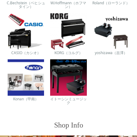
C.Bechstein（ベヒシュ
W.Hoffmann（ホフマ
Roland（ローランド）
タイン）
ン）
CASIO（カシオ）
KORG（コルグ）
yoshizawa（吉澤）
Konan（甲南）
イトーシンミュージッ
ク
Shop Info