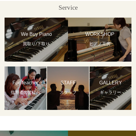
Service
We Buy Piano
WORKSHOP
買取り/下取り
ピアノ工房
For Teacher
STAFF
GALLERY
指導者の皆様へ
スタッフ
ギャラリー