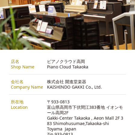
店名
ピアノクラウド高岡
Shop Name
Piano Cloud Takaoka
会社名
株式会社 開進堂楽器
Company Name
KAISHINDO GAKKI Co., Ltd.
所在地
〒933-0813
Location
富山県高岡市下伏間江383番地 イオンモ
ール高岡2F
Gakki-Center Takaoka , Aeon Mall 2F 3
83 Shimohusumae,Takaoka-shi
Toyama Japan
Zip 933-0813