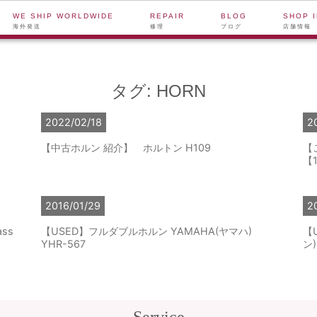
WE SHIP WORLDWIDE
REPAIR
BLOG
SHOP 
海外発送
修理
ブログ
店舗情報
タグ:
HORN
2022/02/18
2
【中古ホルン 紹介】 ホルトン H109
【
【
2016/01/29
2
ss
【USED】フルダブルホルン YAMAHA(ヤマハ)
【
YHR-567
ン)