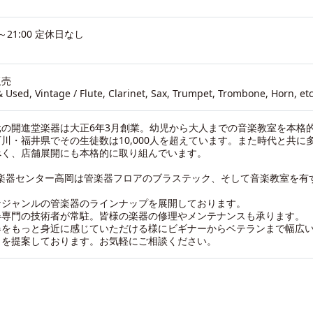
0～21:00 定休日なし
販売
 Used, Vintage / Flute, Clarinet, Sax, Trumpet, Trombone, Horn, etc
元の開進堂楽器は大正6年3月創業。幼児から大人までの音楽教室を本格
川・福井県でその生徒数は10,000人を超えています。また時代と共に
べく、店舗展開にも本格的に取り組んでいます。
C 楽器センター高岡は管楽器フロアのブラステック、そして音楽教室を有
なジャンルの管楽器のラインナップを展開しております。
器専門の技術者が常駐。皆様の楽器の修理やメンテナンスも承ります。
器をもっと身近に感じていただける様にビギナーからベテランまで幅広
さを提案しております。お気軽にご相談ください。