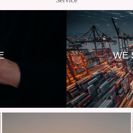
Service
E
WE 