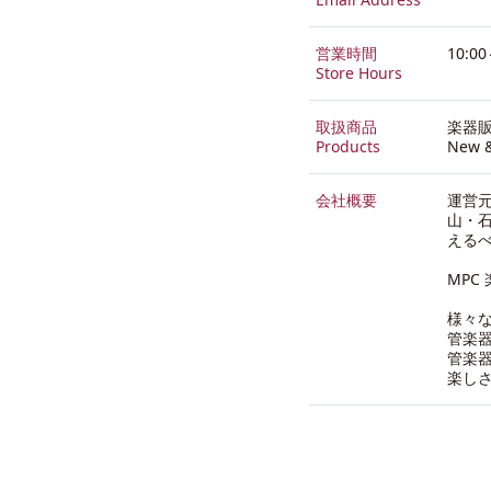
営業時間
10:0
Store Hours
取扱商品
楽器
Products
New &
会社概要
運営
山・石
える
MP
様々
管楽
管楽
楽し