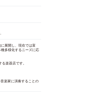
.
的に展開し、現在では富
多種多様化するニーズに応
する楽器店です。
い音楽家に演奏することの