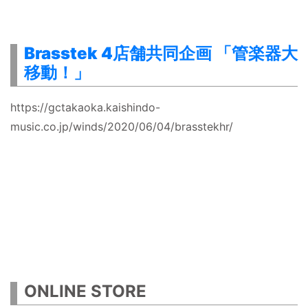
Brasstek 4店舗共同企画 「管楽器大
移動！」
https://gctakaoka.kaishindo-
music.co.jp/winds/2020/06/04/brasstekhr/
ONLINE STORE