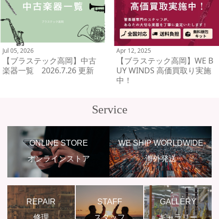
Jul 05, 2026
Apr 12, 2025
【ブラステック高岡】中古
【ブラステック高岡】WE B
楽器一覧 2026.7.26 更新
UY WINDS 高価買取り実施
中！
Service
ONLINE STORE
WE SHIP WORLDWIDE
オンラインストア
海外発送
REPAIR
STAFF
GALLERY
修理
スタッフ
ギャラリー