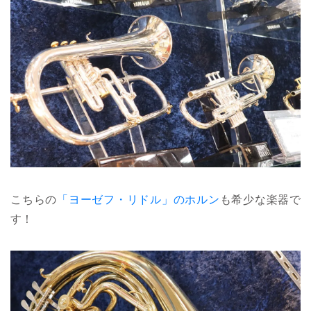
こちらの
「ヨーゼフ・リドル」のホルン
も希少な楽器で
す！