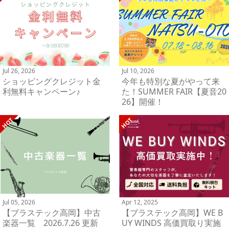
Jul 26, 2026
Jul 10, 2026
ショッピングクレジット金
今年も特別な夏がやって来
利無料キャンペーン♪
た！SUMMER FAIR【夏音20
26】開催！
Jul 05, 2026
Apr 12, 2025
【ブラステック高岡】中古
【ブラステック高岡】WE B
楽器一覧 2026.7.26 更新
UY WINDS 高価買取り実施