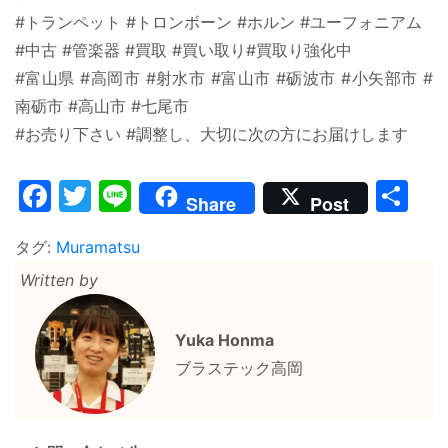
#トランペット #トロンボーン #ホルン #ユーフォニアム
#中古 #管楽器 #買取 #買い取り#買取り強化中
#富山県 #高岡市 #射水市 #富山市 #砺波市 #小矢部市 #
南砺市 #高山市 #七尾市
#お売り下さい #調整し、大切に次の方にお届けします
Facebook
Twitter
Line
共
Share
Post
有
タグ:
Muramatsu
Written by
Yuka Honma
ブラステック高岡