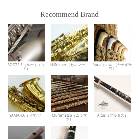
Recommend Brand
ROOTE 8（ルートエイ
H.Selmer（セルマー）
Yanagisawa（ヤナギサ
ト）
ワ）
YAMAHA（ヤマハ）
Muramatsu（ムラマ
Altus（アルタス）
ツ）