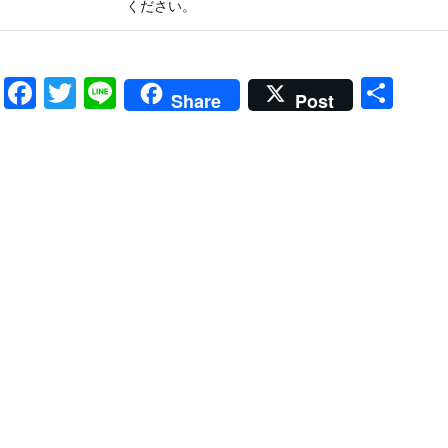
ください。
Facebook
Twitter
Line
共
Share
Post
有