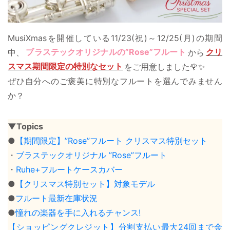
MusiXmasを開催している11/23(祝)～12/25(月)の期間
中、
ブラステックオリジナルの”Rose”フルート
から
クリ
スマス期間限定の特別なセット
をご用意しました🌹✨
ぜひ自分へのご褒美に特別なフルートを選んでみません
か？
▼Topics
●
【期間限定】”Rose”フルート クリスマス特別セット
・
ブラステックオリジナル ”Rose”フルート
・
Ruhe+フルートケースカバー
●
【クリスマス特別セット】対象モデル
●
フルート最新在庫状況
●
憧れの楽器を手に入れるチャンス!
【ショッピングクレジット】分割支払い最大24回まで金