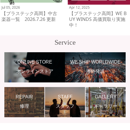
Jul 05, 2026
Apr 12, 2025
【ブラステック高岡】中古
【ブラステック高岡】WE B
楽器一覧 2026.7.26 更新
UY WINDS 高価買取り実施
中！
Service
ONLINE STORE
WE SHIP WORLDWIDE
オンラインストア
海外発送
REPAIR
STAFF
GALLERY
修理
スタッフ
ギャラリー