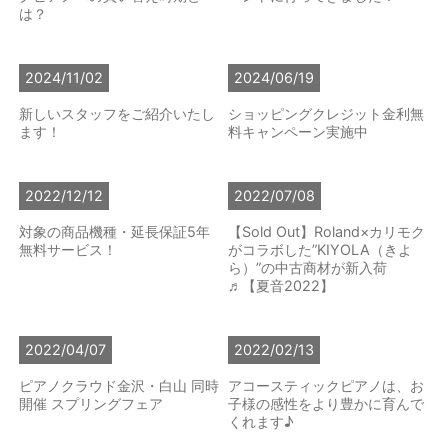
は？
2024/11/02
2024/06/19
新しいスタッフをご紹介いたし
ショッピングクレジット金利無
ます！
料キャンペーン実施中
2022/12/12
2022/07/08
対象の商品機種・延長保証5年
【Sold Out】Roland×カリモク
無料サービス！
がコラボした”KIYOLA（きよ
ら）”の中古商材が新入荷
♬【夏音2022】
2022/04/07
2022/02/13
ピアノクラウド金沢・白山 同時
アコースティックピアノは、お
開催 スプリングフェア
子様の感性をより豊かに育んで
くれます♪