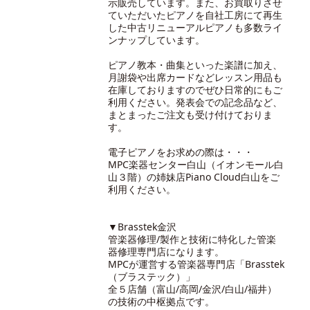
示販売しています。また、お買取りさせ
ていただいたピアノを自社工房にて再生
した中古リニューアルピアノも多数ライ
ンナップしています。
ピアノ教本・曲集といった楽譜に加え、
月謝袋や出席カードなどレッスン用品も
在庫しておりますのでぜひ日常的にもご
利用ください。発表会での記念品など、
まとまったご注文も受け付けておりま
す。
電子ピアノをお求めの際は・・・
MPC楽器センター白山（イオンモール白
山３階）の
姉妹店Piano Cloud白山
をご
利用ください。
▼Brasstek金沢
管楽器修理/製作と技術に特化した管楽
器修理専門店になります。
MPCが運営する管楽器専門店「Brasstek
（ブラステック）」
全５店舗（富山/高岡/金沢/白山/福井）
の技術の中枢拠点です。