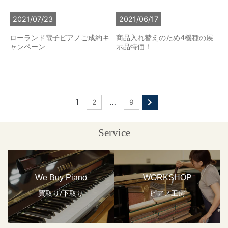
2021/07/23
2021/06/17
ローランド電子ピアノご成約キ
商品入れ替えのため4機種の展
ャンペーン
示品特価！
1
…
2
9
Service
We Buy Piano
WORKSHOP
買取り/下取り
ピアノ工房