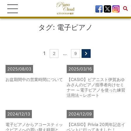
タグ:
電子ピアノ
1
…
2
9
2025/08/03
2025/03/16
お盆期間中の営業時間について
【CASIO】ピアニスト伊賀あゆ
みさんのピアノ指導者向けセミ
ナー ～電子ピアノを使った練習
活用法～レポート
2024/12/13
2024/12/09
電子ピアノからアコースティッ
【CASIO】Privia 20周年記念イ
クピアノへの買い替え時期と
ベントに行ってきました！