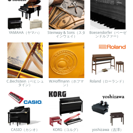
YAMAHA（ヤマハ）
Steinway & Sons（スタ
Boesendorfer（ベーゼ
インウェイ）
ンドルファー）
C.Bechstein（ベヒシュ
W.Hoffmann（ホフマ
Roland（ローランド）
タイン）
ン）
CASIO（カシオ）
KORG（コルグ）
yoshizawa（吉澤）