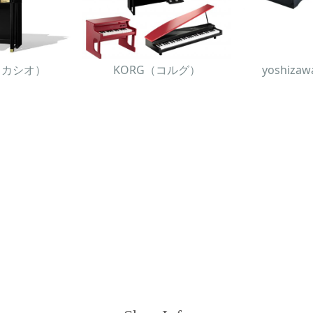
O（カシオ）
KORG（コルグ）
yoshiz