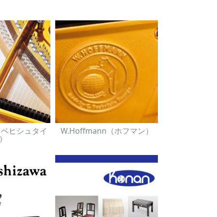
in（ベヒシュタイ
W.Hoffmann（ホフマン）
）