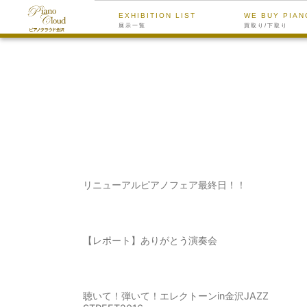
EXHIBITION LIST
WE BUY PIAN
展示一覧
買取り/下取り
リニューアルピアノフェア最終日！！
【レポート】ありがとう演奏会
聴いて！弾いて！エレクトーンin金沢JAZZ