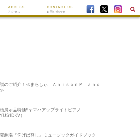
ACCESS
CONTACT US
アクセス
お問い合わせ
譜のご紹介！≪まらしぃ ＡｎｉｓｏｎＰｉａｎｏ
≫
頭展示品特価!!ヤマハアップライトピアノ
YUS1DKV）
曜劇場『仰げば尊し』ミュージックガイドブック