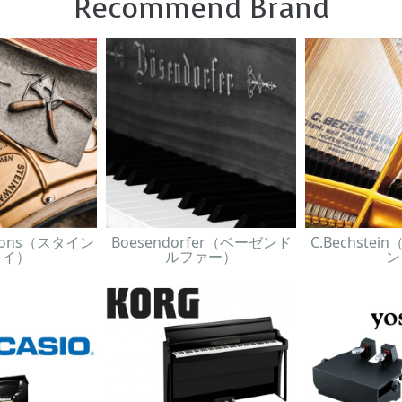
Recommend Brand
& Sons（スタイン
Boesendorfer（ベーゼンド
C.Bechste
ェイ）
ルファー）
ン