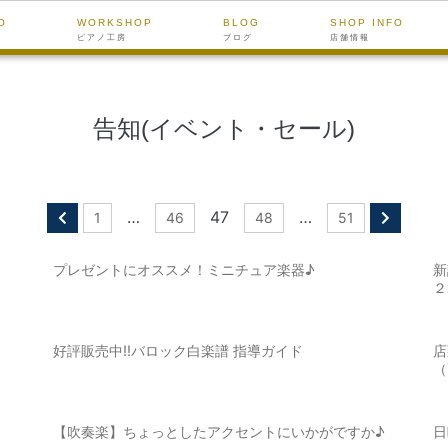
O
WORKSHOP
BLOG
SHOP INFO
ピアノ工房
ブログ
店舗情報
告知(イベント・セール)
…
47
…
1
46
48
51
プレゼントにオススメ！ミニチュア楽器♪
新
２
好評販売中‼バロック白楽譜 指導ガイド
店
（
【吹奏楽】ちょっとしたアクセントにいかがですか♪
日