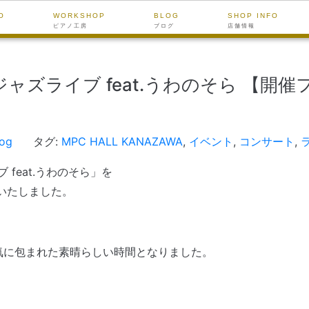
O
WORKSHOP
BLOG
SHOP INFO
ピアノ工房
ブログ
店舗情報
ャズライブ feat.うわのそら 【開
log
タグ:
MPC HALL KANAZAWA
,
イベント
,
コンサート
,
 feat.うわのそら」を
開催いたしました。
気に包まれた素晴らしい時間となりました。