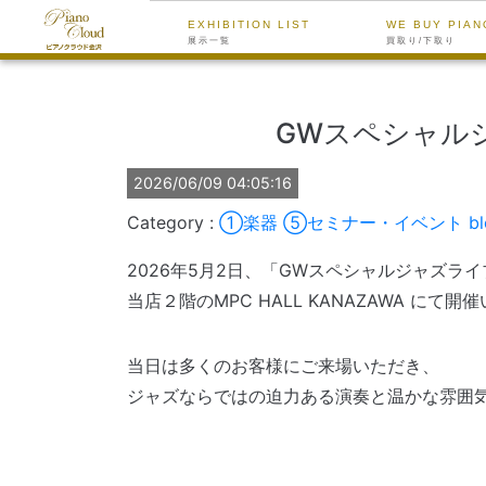
EXHIBITION LIST
WE BUY PIAN
展示一覧
買取り/下取り
GWスペシャルジ
2026/06/09 04:05:16
①楽器
⑤セミナー・イベント
b
2026年5月2日、「GWスペシャルジャズライブ
当店２階のMPC HALL KANAZAWA にて
当日は多くのお客様にご来場いただき、
ジャズならではの迫力ある演奏と温かな雰囲