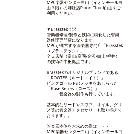
MPC楽器センター白山（イオンモール白
山３階）の
姉妹店Piano Cloud白山
をご
利用ください。
▼Brasstek金沢
管楽器修理/製作と技術に特化した管楽
器修理専門店になります。
MPCが運営する管楽器専門店「Brasstek
（ブラステック）」
全５店舗（富山/高岡/金沢/白山/福井）
の技術の中枢拠点です。
Brasstekのオリジナルブランドである
「ROOTE8（ルートエイト）」
ピンクゴールドのメッキをあしらった
「Rose Series（ローズ）」
・・・管楽器の製作も行っています。
基本的なリードやスワブ、オイル、グリ
ス等の管楽器アクセサリーも取り揃えて
おります。。
管楽器本体をお求めの際は・・・
MPC楽器センター白山（イオンモール白