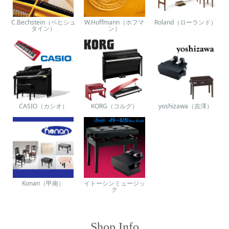
C.Bechstein（ベヒシュ
W.Hoffmann（ホフマ
Roland（ローランド）
タイン）
ン）
CASIO（カシオ）
KORG（コルグ）
yoshizawa（吉澤）
Konan（甲南）
イトーシンミュージッ
ク
Shop Info