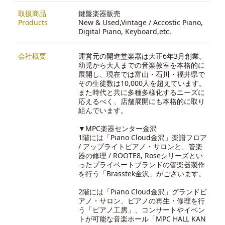
取扱商品
鍵盤楽器販売
Products
New & Used,Vintage / Accostic Piano,
Digital Piano, Keyboard,etc.
会社概要
運営元の開進堂楽器は大正6年3月創業。
幼児から大人までの音楽教室を本格的に
展開し、現在では富山・石川・福井県で
その生徒数は10,000人を超えています。
また時代と共に多種多様化するニーズに
応えるべく、店舗展開にも本格的に取り
組んでいます。
▼MPC楽器センター金沢
1階には「Piano Cloud金沢」楽譜フロア
/ アップライトピアノ・サロンと、管楽
器の修理 / ROOTE8, Roseシリーズとい
ったプライベートブランドの管楽器製作
を行う「Brasstek金沢」がございます。
2階には「Piano Cloud金沢」グランドピ
アノ・サロン、ピアノの再生・修理を行
う「ピアノ工房」、コンサートやイベン
トが可能な音楽ホール「MPC HALL KAN