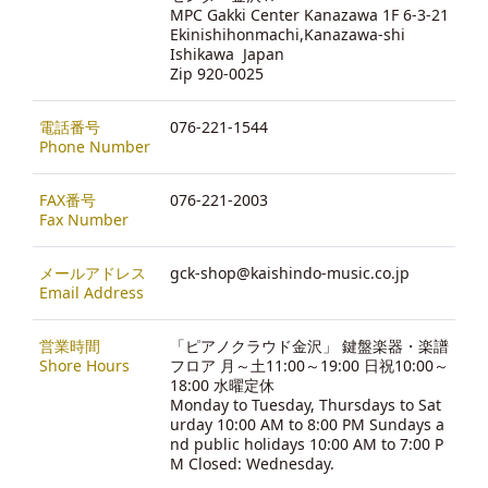
MPC Gakki Center Kanazawa 1F 6-3-21
Ekinishihonmachi,Kanazawa-shi
Ishikawa Japan
Zip 920-0025
電話番号
076-221-1544
Phone Number
FAX番号
076-221-2003
Fax Number
メールアドレス
gck-shop@kaishindo-music.co.jp
Email Address
営業時間
「ピアノクラウド金沢」 鍵盤楽器・楽譜
Shore Hours
フロア 月～土11:00～19:00 日祝10:00～
18:00 水曜定休
Monday to Tuesday, Thursdays to Sat
urday 10:00 AM to 8:00 PM Sundays a
nd public holidays 10:00 AM to 7:00 P
M Closed: Wednesday.