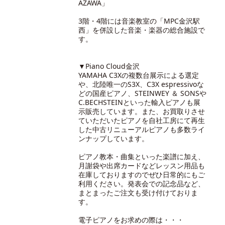
AZAWA」
3階・4階には音楽教室の「MPC金沢駅
西」を併設した音楽・楽器の総合施設で
す。
▼Piano Cloud金沢
YAMAHA C3Xの複数台展示による選定
や、北陸唯一のS3X、C3X espressivoな
どの国産ピアノ、STEINWEY ＆ SONSや
C.BECHSTEINといった輸入ピアノも展
示販売しています。また、お買取りさせ
ていただいたピアノを自社工房にて再生
した中古リニューアルピアノも多数ライ
ンナップしています。
ピアノ教本・曲集といった楽譜に加え、
月謝袋や出席カードなどレッスン用品も
在庫しておりますのでぜひ日常的にもご
利用ください。発表会での記念品など、
まとまったご注文も受け付けておりま
す。
電子ピアノをお求めの際は・・・