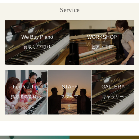
Service
We Buy Piano
WORKSHOP
買取り/下取り
ピアノ工房
For Teacher
STAFF
GALLERY
指導者の皆様へ
スタッフ
ギャラリー