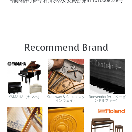
古物商許可番号 石川県公安委員会 第511010008228号
Recommend Brand
YAMAHA（ヤマハ）
Steinway & Sons（スタ
Boesendorfer（ベーゼ
インウェイ）
ンドルファー）