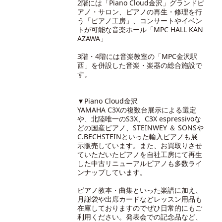
2階には「Piano Cloud金沢」グランドピ
アノ・サロン、ピアノの再生・修理を行
う「ピアノ工房」、コンサートやイベン
トが可能な音楽ホール「MPC HALL KAN
AZAWA」
3階・4階には音楽教室の「MPC金沢駅
西」を併設した音楽・楽器の総合施設で
す。
▼Piano Cloud金沢
YAMAHA C3Xの複数台展示による選定
や、北陸唯一のS3X、C3X espressivoな
どの国産ピアノ、STEINWEY ＆ SONSや
C.BECHSTEINといった輸入ピアノも展
示販売しています。また、お買取りさせ
ていただいたピアノを自社工房にて再生
した中古リニューアルピアノも多数ライ
ンナップしています。
ピアノ教本・曲集といった楽譜に加え、
月謝袋や出席カードなどレッスン用品も
在庫しておりますのでぜひ日常的にもご
利用ください。発表会での記念品など、