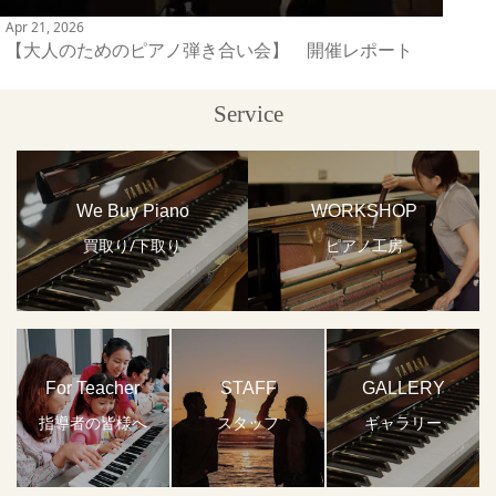
Apr 21, 2026
【大人のためのピアノ弾き合い会】 開催レポート
Service
We Buy Piano
WORKSHOP
買取り/下取り
ピアノ工房
For Teacher
STAFF
GALLERY
指導者の皆様へ
スタッフ
ギャラリー