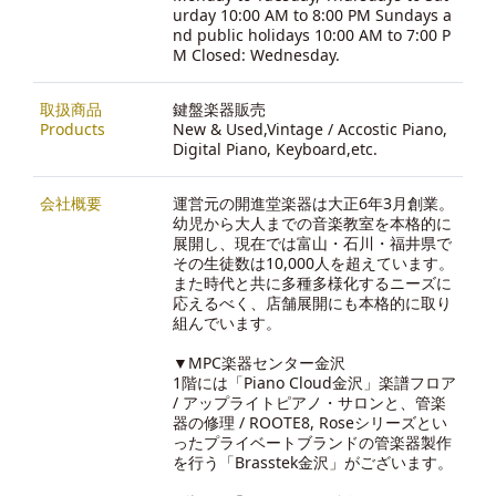
urday 10:00 AM to 8:00 PM Sundays a
nd public holidays 10:00 AM to 7:00 P
M Closed: Wednesday.
取扱商品
鍵盤楽器販売
Products
New & Used,Vintage / Accostic Piano,
Digital Piano, Keyboard,etc.
会社概要
運営元の開進堂楽器は大正6年3月創業。
幼児から大人までの音楽教室を本格的に
展開し、現在では富山・石川・福井県で
その生徒数は10,000人を超えています。
また時代と共に多種多様化するニーズに
応えるべく、店舗展開にも本格的に取り
組んでいます。
▼MPC楽器センター金沢
1階には「Piano Cloud金沢」楽譜フロア
/ アップライトピアノ・サロンと、管楽
器の修理 / ROOTE8, Roseシリーズとい
ったプライベートブランドの管楽器製作
を行う「Brasstek金沢」がございます。