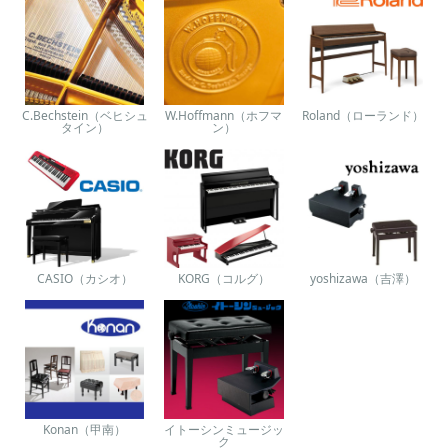
C.Bechstein（ベヒシュ
W.Hoffmann（ホフマ
Roland（ローランド）
タイン）
ン）
CASIO（カシオ）
KORG（コルグ）
yoshizawa（吉澤）
Konan（甲南）
イトーシンミュージッ
ク