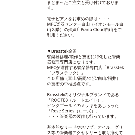
まとまったご注文も受け付けておりま
す。
電子ピアノをお求めの際は・・・
MPC楽器センター白山（イオンモール白
山３階）の
姉妹店Piano Cloud白山
をご
利用ください。
▼Brasstek金沢
管楽器修理/製作と技術に特化した管楽
器修理専門店になります。
MPCが運営する管楽器専門店「Brasstek
（ブラステック）」
全５店舗（富山/高岡/金沢/白山/福井）
の技術の中枢拠点です。
Brasstekのオリジナルブランドである
「ROOTE8（ルートエイト）」
ピンクゴールドのメッキをあしらった
「Rose Series（ローズ）」
・・・管楽器の製作も行っています。
基本的なリードやスワブ、オイル、グリ
ス等の管楽器アクセサリーも取り揃えて