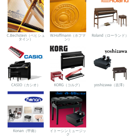
C.Bechstein（ベヒシュ
W.Hoffmann（ホフマ
Roland（ローランド）
タイン）
ン）
CASIO（カシオ）
KORG（コルグ）
yoshizawa（吉澤）
Konan（甲南）
イトーシンミュージッ
ク