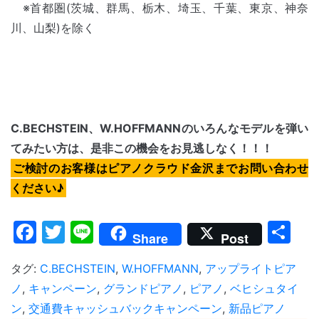
※首都圏(茨城、群馬、栃木、埼玉、千葉、東京、神奈
川、山梨)を除く
C.BECHSTEIN、W.HOFFMANNのいろんなモデルを弾い
てみたい方は、是非この機会をお見逃しなく！！！
ご検討のお客様はピアノクラウド金沢までお問い合わせ
ください♪
Facebook
Twitter
Line
共
Share
Post
有
タグ:
C.BECHSTEIN
,
W.HOFFMANN
,
アップライトピア
ノ
,
キャンペーン
,
グランドピアノ
,
ピアノ
,
ベヒシュタイ
ン
,
交通費キャッシュバックキャンペーン
,
新品ピアノ