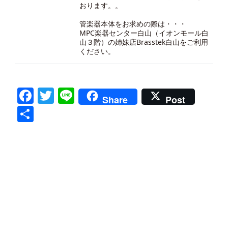
おります。。
管楽器本体をお求めの際は・・・
MPC楽器センター白山（イオンモール白
山３階）の
姉妹店Brasstek白山
をご利用
ください。
Facebook
Twitter
Line
Share
Post
共
有