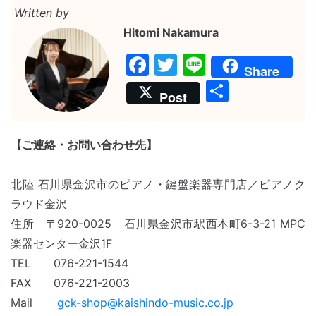
Written by
Hitomi Nakamura
F
T
Li
Share
a
w
n
共
Post
c
itt
e
有
e
er
【ご連絡・お問い合わせ先】
b
o
北陸 石川県金沢市のピアノ・鍵盤楽器専門店／ピアノク
o
ラウド金沢
k
住所 〒920-0025 石川県金沢市駅西本町6-3-21 MPC
楽器センター金沢
1F
TEL 076-221-1544
FAX 076-221-2003
Mail
gck-shop@kaishindo-music.co.jp