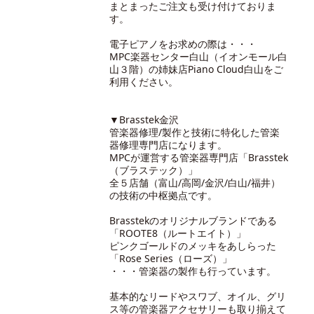
まとまったご注文も受け付けておりま
す。
電子ピアノをお求めの際は・・・
MPC楽器センター白山（イオンモール白
山３階）の
姉妹店Piano Cloud白山
をご
利用ください。
▼Brasstek金沢
管楽器修理/製作と技術に特化した管楽
器修理専門店になります。
MPCが運営する管楽器専門店「Brasstek
（ブラステック）」
全５店舗（富山/高岡/金沢/白山/福井）
の技術の中枢拠点です。
Brasstekのオリジナルブランドである
「ROOTE8（ルートエイト）」
ピンクゴールドのメッキをあしらった
「Rose Series（ローズ）」
・・・管楽器の製作も行っています。
基本的なリードやスワブ、オイル、グリ
ス等の管楽器アクセサリーも取り揃えて