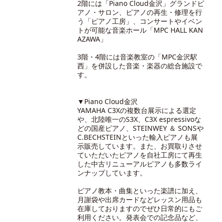
2階には「Piano Cloud金沢」グランドピ
アノ・サロン、ピアノの再生・修理を行
う「ピアノ工房」、コンサートやイベン
トが可能な音楽ホール「MPC HALL KAN
AZAWA」
3階・4階には音楽教室の「MPC金沢駅
西」を併設した音楽・楽器の総合施設で
す。
▼Piano Cloud金沢
YAMAHA C3Xの複数台展示による選定
や、北陸唯一のS3X、C3X espressivoな
どの国産ピアノ、STEINWEY ＆ SONSや
C.BECHSTEINといった輸入ピアノも展
示販売しています。また、お買取りさせ
ていただいたピアノを自社工房にて再生
した中古リニューアルピアノも多数ライ
ンナップしています。
ピアノ教本・曲集といった楽譜に加え、
月謝袋や出席カードなどレッスン用品も
在庫しておりますのでぜひ日常的にもご
利用ください。発表会での記念品など、