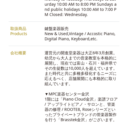
urday 10:00 AM to 8:00 PM Sundays a
nd public holidays 10:00 AM to 7:00 P
M Closed: Wednesday.
取扱商品
鍵盤楽器販売
Products
New & Used,Vintage / Accostic Piano,
Digital Piano, Keyboard,etc.
会社概要
運営元の開進堂楽器は大正6年3月創業。
幼児から大人までの音楽教室を本格的に
展開し、現在では富山・石川・福井県で
その生徒数は10,000人を超えています。
また時代と共に多種多様化するニーズに
応えるべく、店舗展開にも本格的に取り
組んでいます。
▼MPC楽器センター金沢
1階には「Piano Cloud金沢」楽譜フロア
/ アップライトピアノ・サロンと、管楽
器の修理 / ROOTE8, Roseシリーズとい
ったプライベートブランドの管楽器製作
を行う「Brasstek金沢」がございます。