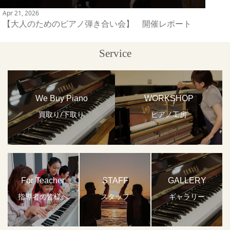
Apr 21, 2026
【大人のためのピアノ弾き合い会】 開催レポート
Service
We Buy Piano
WORKSHOP
買取り/下取り
ピアノ工房
For Teacher
STAFF
GALLERY
指導者の皆様へ
スタッフ
ギャラリー