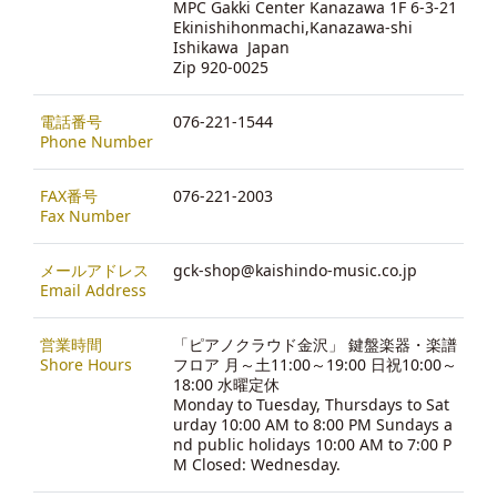
MPC Gakki Center Kanazawa 1F 6-3-21
Ekinishihonmachi,Kanazawa-shi
Ishikawa Japan
Zip 920-0025
電話番号
076-221-1544
Phone Number
FAX番号
076-221-2003
Fax Number
メールアドレス
gck-shop@kaishindo-music.co.jp
Email Address
営業時間
「ピアノクラウド金沢」 鍵盤楽器・楽譜
Shore Hours
フロア 月～土11:00～19:00 日祝10:00～
18:00 水曜定休
Monday to Tuesday, Thursdays to Sat
urday 10:00 AM to 8:00 PM Sundays a
nd public holidays 10:00 AM to 7:00 P
M Closed: Wednesday.