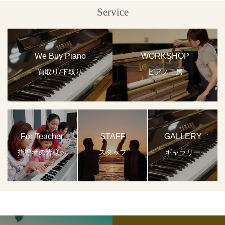
Service
We Buy Piano
WORKSHOP
買取り/下取り
ピアノ工房
For Teacher
STAFF
GALLERY
指導者の皆様へ
スタッフ
ギャラリー