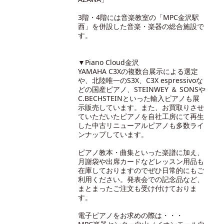
3階・4階には音楽教室の「MPC金沢駅
西」を併設した音楽・楽器の総合施設で
す。
▼Piano Cloud金沢
YAMAHA C3Xの複数台展示による選定
や、北陸唯一のS3X、C3X espressivoな
どの国産ピアノ、STEINWEY ＆ SONSや
C.BECHSTEINといった輸入ピアノも展
示販売しています。また、お買取りさせ
ていただいたピアノを自社工房にて再生
した中古リニューアルピアノも多数ライ
ンナップしています。
ピアノ教本・曲集といった楽譜に加え、
月謝袋や出席カードなどレッスン用品も
在庫しておりますのでぜひ日常的にもご
利用ください。発表会での記念品など、
まとまったご注文も受け付けておりま
す。
電子ピアノをお求めの際は・・・