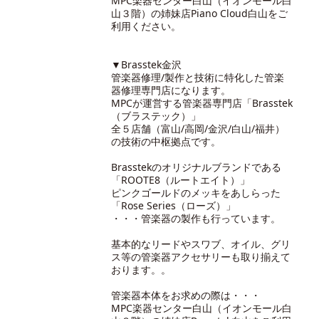
MPC楽器センター白山（イオンモール白
山３階）の
姉妹店Piano Cloud白山
をご
利用ください。
▼Brasstek金沢
管楽器修理/製作と技術に特化した管楽
器修理専門店になります。
MPCが運営する管楽器専門店「Brasstek
（ブラステック）」
全５店舗（富山/高岡/金沢/白山/福井）
の技術の中枢拠点です。
Brasstekのオリジナルブランドである
「ROOTE8（ルートエイト）」
ピンクゴールドのメッキをあしらった
「Rose Series（ローズ）」
・・・管楽器の製作も行っています。
基本的なリードやスワブ、オイル、グリ
ス等の管楽器アクセサリーも取り揃えて
おります。。
管楽器本体をお求めの際は・・・
MPC楽器センター白山（イオンモール白