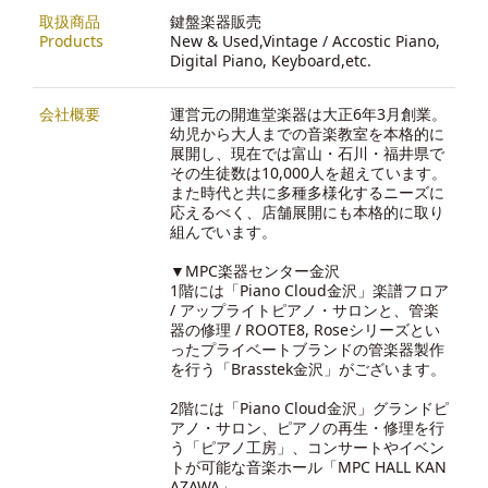
取扱商品
鍵盤楽器販売
Products
New & Used,Vintage / Accostic Piano,
Digital Piano, Keyboard,etc.
会社概要
運営元の開進堂楽器は大正6年3月創業。
幼児から大人までの音楽教室を本格的に
展開し、現在では富山・石川・福井県で
その生徒数は10,000人を超えています。
また時代と共に多種多様化するニーズに
応えるべく、店舗展開にも本格的に取り
組んでいます。
▼MPC楽器センター金沢
1階には「Piano Cloud金沢」楽譜フロア
/ アップライトピアノ・サロンと、管楽
器の修理 / ROOTE8, Roseシリーズとい
ったプライベートブランドの管楽器製作
を行う「Brasstek金沢」がございます。
2階には「Piano Cloud金沢」グランドピ
アノ・サロン、ピアノの再生・修理を行
う「ピアノ工房」、コンサートやイベン
トが可能な音楽ホール「MPC HALL KAN
AZAWA」