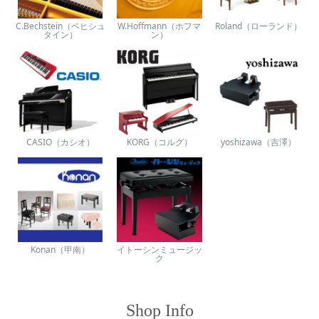
C.Bechstein（ベヒシュ
W.Hoffmann（ホフマ
Roland（ローランド）
タイン）
ン）
CASIO（カシオ）
KORG（コルグ）
yoshizawa（吉澤）
Konan（甲南）
イトーシンミュージッ
ク
Shop Info