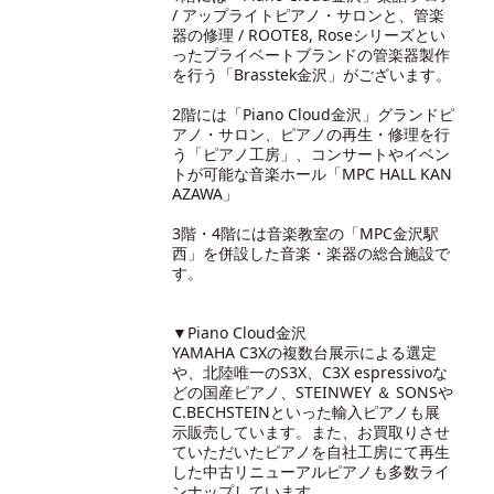
/ アップライトピアノ・サロンと、管楽
器の修理 / ROOTE8, Roseシリーズとい
ったプライベートブランドの管楽器製作
を行う「Brasstek金沢」がございます。
2階には「Piano Cloud金沢」グランドピ
アノ・サロン、ピアノの再生・修理を行
う「ピアノ工房」、コンサートやイベン
トが可能な音楽ホール「MPC HALL KAN
AZAWA」
3階・4階には音楽教室の「MPC金沢駅
西」を併設した音楽・楽器の総合施設で
す。
▼Piano Cloud金沢
YAMAHA C3Xの複数台展示による選定
や、北陸唯一のS3X、C3X espressivoな
どの国産ピアノ、STEINWEY ＆ SONSや
C.BECHSTEINといった輸入ピアノも展
示販売しています。また、お買取りさせ
ていただいたピアノを自社工房にて再生
した中古リニューアルピアノも多数ライ
ンナップしています。