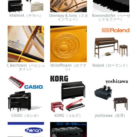
YAMAHA（ヤマハ）
Steinway & Sons（スタ
Boesendorfer（ベーゼ
インウェイ）
ンドルファー）
C.Bechstein（ベヒシュ
W.Hoffmann（ホフマ
Roland（ローランド）
タイン）
ン）
CASIO（カシオ）
KORG（コルグ）
yoshizawa（吉澤）