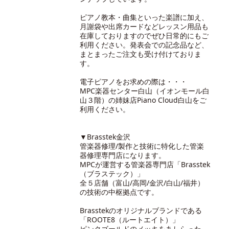
ピアノ教本・曲集といった楽譜に加え、
月謝袋や出席カードなどレッスン用品も
在庫しておりますのでぜひ日常的にもご
利用ください。発表会での記念品など、
まとまったご注文も受け付けておりま
す。
電子ピアノをお求めの際は・・・
MPC楽器センター白山（イオンモール白
山３階）の
姉妹店Piano Cloud白山
をご
利用ください。
▼Brasstek金沢
管楽器修理/製作と技術に特化した管楽
器修理専門店になります。
MPCが運営する管楽器専門店「Brasstek
（ブラステック）」
全５店舗（富山/高岡/金沢/白山/福井）
の技術の中枢拠点です。
Brasstekのオリジナルブランドである
「ROOTE8（ルートエイト）」
ピンクゴールドのメッキをあしらった