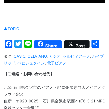
▲TOPIC
Facebook
Twitter
Line
共
Share
Post
有
タグ:
CASIO
,
CELVIANO
,
カシオ
,
セルビィアーノ
,
ハイブ
リッド
,
ベヒシュタイン
,
電子ピアノ
【ご連絡・お問い合わせ先】
北陸 石川県金沢市のピアノ・鍵盤楽器専門店／ピアノク
ラウド金沢
住所 〒920-0025 石川県金沢市駅西本町6-3-21 MPC
楽器センター金沢
1F