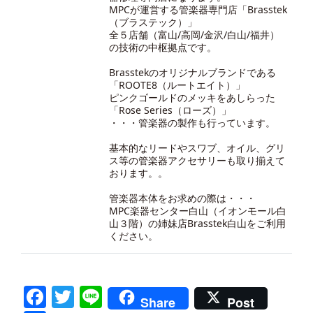
MPCが運営する管楽器専門店「Brasstek
（ブラステック）」
全５店舗（富山/高岡/金沢/白山/福井）
の技術の中枢拠点です。
Brasstekのオリジナルブランドである
「ROOTE8（ルートエイト）」
ピンクゴールドのメッキをあしらった
「Rose Series（ローズ）」
・・・管楽器の製作も行っています。
基本的なリードやスワブ、オイル、グリ
ス等の管楽器アクセサリーも取り揃えて
おります。。
管楽器本体をお求めの際は・・・
MPC楽器センター白山（イオンモール白
山３階）の
姉妹店Brasstek白山
をご利用
ください。
Facebook
Twitter
Line
Share
Post