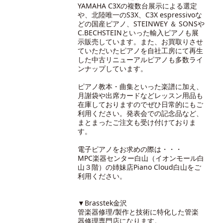
YAMAHA C3Xの複数台展示による選定
や、北陸唯一のS3X、C3X espressivoな
どの国産ピアノ、STEINWEY ＆ SONSや
C.BECHSTEINといった輸入ピアノも展
示販売しています。また、お買取りさせ
ていただいたピアノを自社工房にて再生
した中古リニューアルピアノも多数ライ
ンナップしています。
ピアノ教本・曲集といった楽譜に加え、
月謝袋や出席カードなどレッスン用品も
在庫しておりますのでぜひ日常的にもご
利用ください。発表会での記念品など、
まとまったご注文も受け付けておりま
す。
電子ピアノをお求めの際は・・・
MPC楽器センター白山（イオンモール白
山３階）の
姉妹店Piano Cloud白山
をご
利用ください。
▼Brasstek金沢
管楽器修理/製作と技術に特化した管楽
器修理専門店になります。