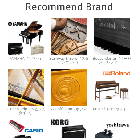
Recommend Brand
YAMAHA（ヤマハ）
Steinway & Sons（スタ
Boesendorfer（ベーゼ
インウェイ）
ンドルファー）
C.Bechstein（ベヒシュ
W.Hoffmann（ホフマ
Roland（ローランド）
タイン）
ン）