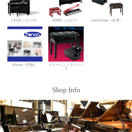
CASIO（カシオ）
KORG（コルグ）
yoshizawa（吉澤）
Konan（甲南）
イトーシンミュージッ
ク
Shop Info