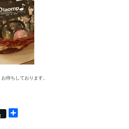
、お待ちしております。
共
t
有