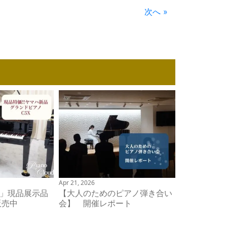
次へ »
Apr 21, 2026
X」現品展示品
【大人のためのピアノ弾き合い
販売中
会】 開催レポート