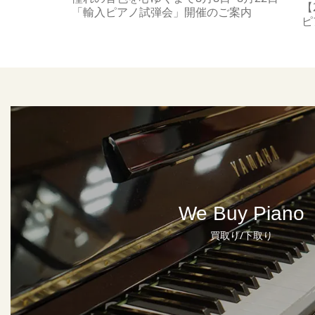
【
「輸入ピアノ試弾会」開催のご案内
ピ
We Buy Piano
買取り/下取り