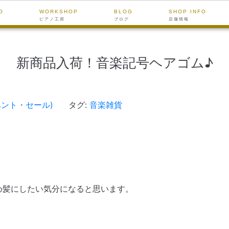
O
WORKSHOP
BLOG
SHOP INFO
ピアノ工房
ブログ
店舗情報
新商品入荷！音楽記号ヘアゴム♪
ベント・セール)
タグ:
音楽雑貨
め髪にしたい気分になると思います。