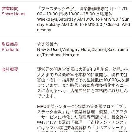
営業時間
「ブラステック金沢」 管楽器修理専門 月～土:11:
Shore Hours
00～19:00 日祝:10:00～18:00 水曜定休
Weekdays,Saturday AM10:00 to PM19:00 / Sun
day,Holiday AM10:00 to PM18:00 / Closed: Wed
nesday
取扱商品
管楽器販売
Products
New & Used,Vintage / Flute,Clarinet,Sax,Trump
et,Trombone,Horn,etc.
会社概要
運営元の開進堂楽器は大正6年3月創業。幼児から
大人までの音楽教室を本格的に展開し、現在では
富山・石川・福井県でその生徒数は10,000人を超
えています。また時代と共に多種多様化するニー
ズに応えるべく、店舗展開にも本格的に取り組ん
でいます。
MPC楽器センター金沢2階の管楽器フロア「ブラ
ステック金沢」は「管楽器修理・調整」のアフタ
ーサービスに特化した修理専門店です。管楽器を
中心とした楽器の「修理」「点検メンテナンス」
にはヤマハ認定技術者資格の「リペアグレード」