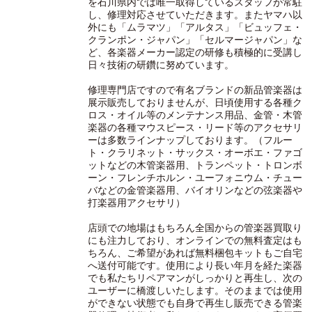
を石川県内では唯一取得しているスタッフが常駐
し、修理対応させていただきます。またヤマハ以
外にも「ムラマツ」「アルタス」「ビュッフェ・
クランポン・ジャパン」「セルマージャパン」な
ど、各楽器メーカー認定の研修も積極的に受講し
日々技術の研鑽に努めています。
修理専門店ですので有名ブランドの新品管楽器は
展示販売しておりませんが、日頃使用する各種ク
ロス・オイル等のメンテナンス用品、金管・木管
楽器の各種マウスピース・リード等のアクセサリ
ーは多数ラインナップしております。（フルー
ト・クラリネット・サックス・オーボエ・ファゴ
ットなどの木管楽器用、トランペット・トロンボ
ーン・フレンチホルン・ユーフォニウム・チュー
バなどの金管楽器用、バイオリンなどの弦楽器や
打楽器用アクセサリ）
店頭での地場はもちろん全国からの管楽器買取り
にも注力しており、オンラインでの無料査定はも
ちろん、ご希望があれば無料梱包キットもご自宅
へ送付可能です。使用により長い年月を経た楽器
でも私たちリペアマンがしっかりと再生し、次の
ユーザーに橋渡しいたします。そのままでは使用
ができない状態でも自身で再生し販売できる管楽