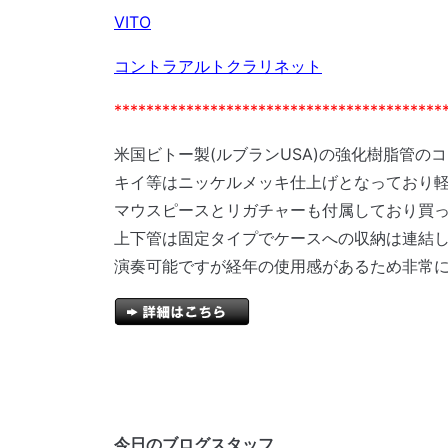
VITO
コントラアルトクラリネット
*****************************************
米国ビトー製(ルブランUSA)の強化樹脂管の
キイ等はニッケルメッキ仕上げとなっており
マウスピースとリガチャーも付属しており買
上下管は固定タイプでケースへの収納は連結
演奏可能ですが経年の使用感があるため非常
今日のブログスタッフ