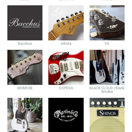
Bacchus
Infinite
VG
MOMOSE
OOPEGG
BLACK CLOUD | Black
Smoker