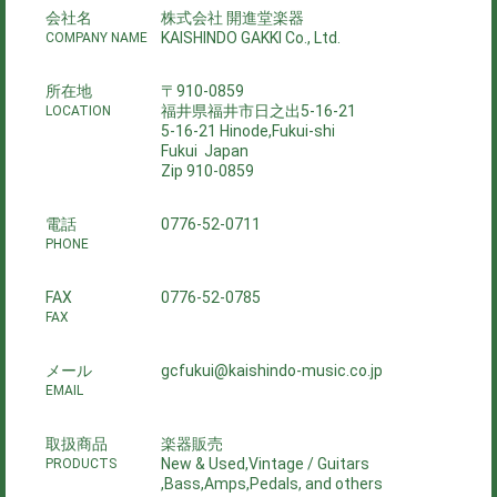
会社名
株式会社 開進堂楽器
KAISHINDO GAKKI Co., Ltd.
COMPANY NAME
所在地
〒910-0859
福井県福井市日之出5-16-21
LOCATION
5-16-21 Hinode,Fukui-shi
Fukui Japan
Zip 910-0859
電話
0776-52-0711
PHONE
FAX
0776-52-0785
FAX
メール
gcfukui@kaishindo-music.co.jp
EMAIL
取扱商品
楽器販売
New & Used,Vintage / Guitars
PRODUCTS
,Bass,Amps,Pedals, and others