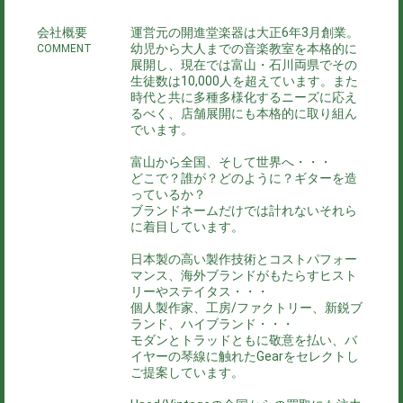
会社概要
運営元の開進堂楽器は大正6年3月創業。
幼児から大人までの音楽教室を本格的に
COMMENT
展開し、現在では富山・石川両県でその
生徒数は10,000人を超えています。また
時代と共に多種多様化するニーズに応え
るべく、店舗展開にも本格的に取り組ん
でいます。
富山から全国、そして世界へ・・・
どこで？誰が？どのように？ギターを造
っているか？
ブランドネームだけでは計れないそれら
に着目しています。
日本製の高い製作技術とコストパフォー
マンス、海外ブランドがもたらすヒスト
リーやステイタス・・・
個人製作家、工房/ファクトリー、新鋭ブ
ランド、ハイブランド・・・
モダンとトラッドともに敬意を払い、バ
イヤーの琴線に触れたGearをセレクトし
ご提案しています。