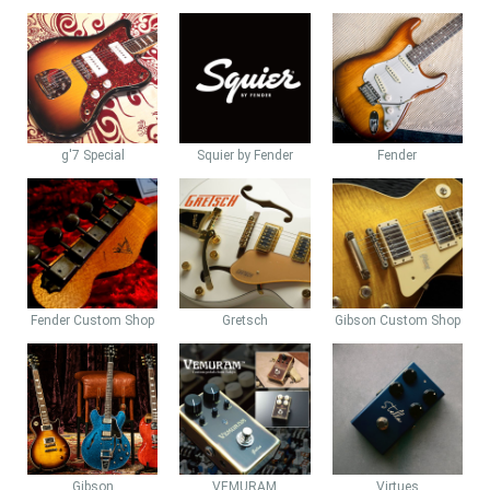
g'7 Special
Squier by Fender
Fender
Fender Custom Shop
Gretsch
Gibson Custom Shop
Gibson
VEMURAM
Virtues