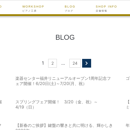
O
WORKSHOP
BLOG
SHOP INFO
ピアノ工房
ブログ
店舗情報
BLOG
1
…
2
24
楽器センター福井リニューアルオープン1周年記念フ
ゴ
ェア開催！6/20日(土)～7/20(月、祝）
催
スプリングフェア開催！ 3/20（金、祝）～
【
4/19（日）
ミ
フ
【新春のご挨拶】鍵盤の響きと共に明ける、輝かしき
年