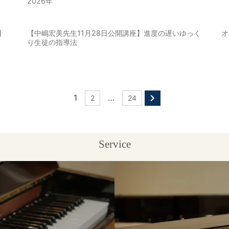
2026年
5】
【中嶋宏美先生11月28日公開講座】進度の遅いゆっく
オ
り生徒の指導法
1
…
2
24
Service