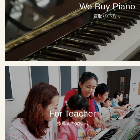
We Buy Piano
買取り/下取り
For Teacher
指導者の皆様へ