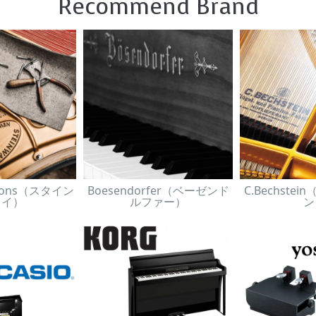
Recommend Brand
& Sons（スタイン
Boesendorfer（ベーゼンド
C.Bechste
ェイ）
ルファー）
ン