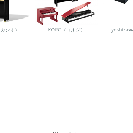
O（カシオ）
KORG（コルグ）
yoshiz