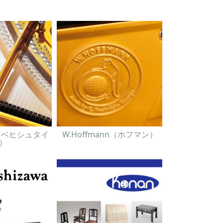
in（ベヒシュタイ
W.Hoffmann（ホフマン）
）