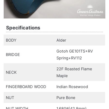
Specifications
BODY
Alder
Gotoh GE101TS+RV
BRIDGE
Spring+RV112
22F Roasted Flame
NECK
Maple
FINGERBOARD WOOD
Indian Rosewood
NUT
Pure Bone
NUT WIDTH
1.680#(42.8mm)