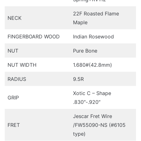
22F Roasted Flame
NECK
Maple
FINGERBOARD WOOD
Indian Rosewood
NUT
Pure Bone
NUT WIDTH
1.680#(42.8mm)
RADIUS
9.5R
Xotic C – Shape
GRIP
.830″-.920″
Jescar Fret Wire
FRET
/FW55090-NS (#6105
type)