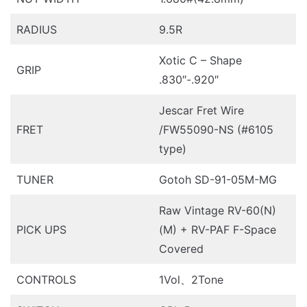
RADIUS
9.5R
Xotic C – Shape
GRIP
.830″-.920″
Jescar Fret Wire
FRET
/FW55090-NS (#6105
type)
TUNER
Gotoh SD-91-05M-MG
Raw Vintage RV-60(N)
PICK UPS
(M) + RV-PAF F-Space
Covered
CONTROLS
1Vol、2Tone