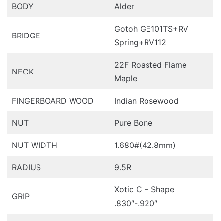
BODY
Alder
Gotoh GE101TS+RV
BRIDGE
Spring+RV112
22F Roasted Flame
NECK
Maple
FINGERBOARD WOOD
Indian Rosewood
NUT
Pure Bone
NUT WIDTH
1.680#(42.8mm)
RADIUS
9.5R
Xotic C – Shape
GRIP
.830″-.920″