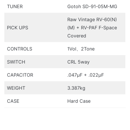
TUNER
Gotoh SD-91-05M-MG
Raw Vintage RV-60(N)
PICK UPS
(M) + RV-PAF F-Space
Covered
CONTROLS
1Vol、2Tone
SWITCH
CRL 5way
CAPACITOR
.047μF + .022μF
WEIGHT
3.387kg
CASE
Hard Case