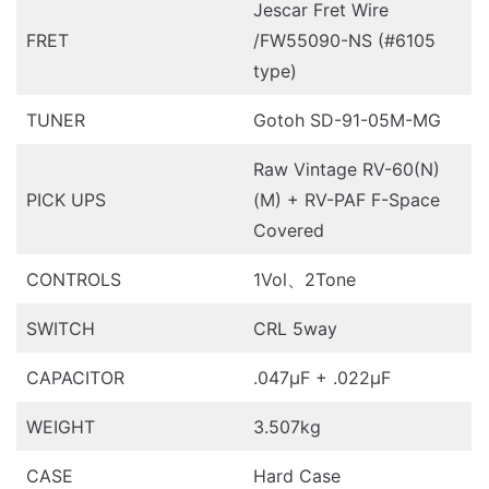
Jescar Fret Wire
FRET
/FW55090-NS (#6105
type)
TUNER
Gotoh SD-91-05M-MG
Raw Vintage RV-60(N)
PICK UPS
(M) + RV-PAF F-Space
Covered
CONTROLS
1Vol、2Tone
SWITCH
CRL 5way
CAPACITOR
.047μF + .022μF
WEIGHT
3.507kg
CASE
Hard Case