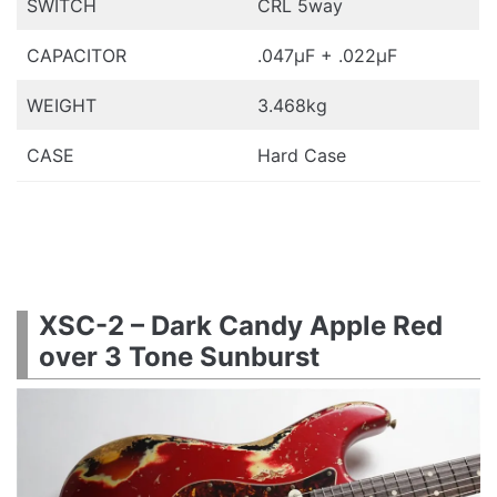
SWITCH
CRL 5way
CAPACITOR
.047μF + .022μF
WEIGHT
3.468kg
CASE
Hard Case
XSC-2 – Dark Candy Apple Red
over 3 Tone Sunburst