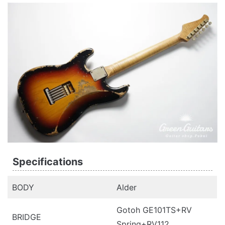
Specifications
BODY
Alder
Gotoh GE101TS+RV
BRIDGE
Spring+RV112