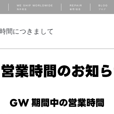
S
WE SHIP WORLDWIDE
REPAIR
BLOG
海外発送
修理/改造
ブログ
業時間につきまして