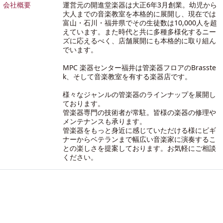
会社概要
運営元の開進堂楽器は大正6年3月創業。幼児から
大人までの音楽教室を本格的に展開し、現在では
富山・石川・福井県でその生徒数は10,000人を超
えています。また時代と共に多種多様化するニー
ズに応えるべく、店舗展開にも本格的に取り組ん
でいます。
MPC 楽器センター福井は管楽器フロアのBrasste
k、そして音楽教室を有する楽器店です。
様々なジャンルの管楽器のラインナップを展開し
ております。
管楽器専門の技術者が常駐。皆様の楽器の修理や
メンテナンスも承ります。
管楽器をもっと身近に感じていただける様にビギ
ナーからベテランまで幅広い音楽家に演奏するこ
との楽しさを提案しております。お気軽にご相談
ください。