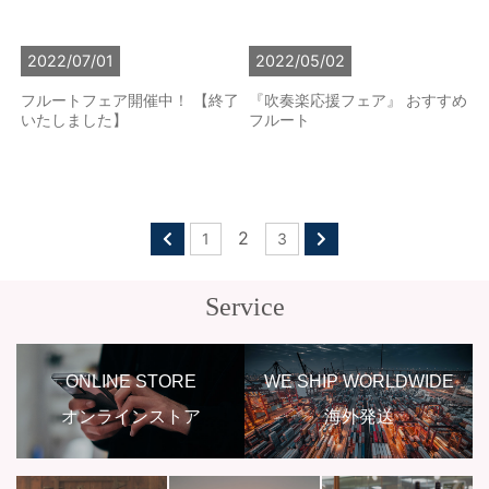
2022/07/01
2022/05/02
フルートフェア開催中！ 【終了
『吹奏楽応援フェア』 おすすめ
いたしました】
フルート
2
1
3
Service
ONLINE STORE
WE SHIP WORLDWIDE
オンラインストア
海外発送