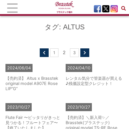
タグ:
ALTUS
2
1
3
2024/06/04
2024/04/10
【売約済】 Altus x Brasstek
レンタル気分で管楽器が買える
original model A907E Rose
♪残価設定型クレジット！
LIP”G”
2023/10/27
2023/10/27
Flute Fair 〜ピッタリがきっと
【売約済】＼新入荷✨／
見つかる！フルートフェア〜
Brasstek(ブラステック)
【終了いたしました】
original model TS-RE Rose