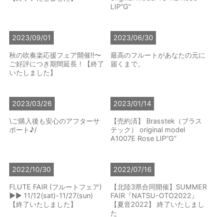
LIP”G”
2023/09/01
2023/06/30
秋の吹奏楽応援フェア開催!!〜
最高のフルートがあなたの元に
ご好評につき期間延長！【終了
届くまで。
いたしました】
2023/03/26
2023/01/14
\ご購入後も安心のアフターサ
【売約済】 Brasstek（ブラス
ポート♪/
テック） original model
A1007E Rose LIP”G”
2022/10/30
2022/07/16
FLUTE FAIR (フルートフェア)
【北陸3県合同開催】SUMMER
▶▶ 11/12(sat)-11/27(sun)
FAIR『NATSU-OTO2022』
【終了いたしました】
【夏音2022】 終了いたしまし
た