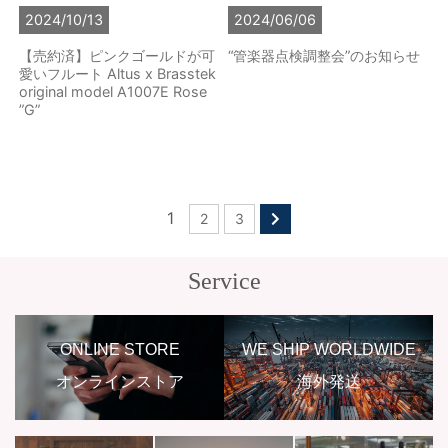
2024/10/13
2024/06/06
【売約済】ピンクゴールドが可
“管楽器点検調整会”のお知らせ
愛いフルート Altus x Brasstek
original model A1007E Rose
”G”
1
2
3
Service
ONLINE STORE
WE SHIP WORLDWIDE
オンラインストア
海外発送