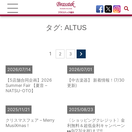
タグ:
ALTUS
1
2
3
2026/07/14
2026/07/01
【5店舗合同企画】2026
【中古楽器】 新着情報！(7/30
Summer Fair 【夏音 –
更新)
NATSU-OTO】
2025/11/21
2025/08/23
クリスマスフェア – Merry
〔ショッピングクレジット〕金
MusiXmas !
利無料＆超低金利キャンペーン
▸▸9/23(火祝)まで!!