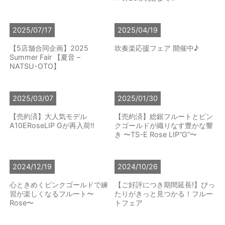
2025/07/17
2025/04/19
【5店舗合同企画】2025
吹奏楽応援フェア 開催中♪
Summer Fair 【夏音 –
NATSU-OTO】
2025/03/07
2025/01/30
【売約済】大人気モデル
【売約済】総銀フルートとピン
A10ERoseLIP Gが再入荷!!
クゴールドが織りなす豊かな響
き 〜TS-E Rose LIP“G”〜
2024/12/19
2024/10/26
心ときめくピンクゴールドで練
【ご好評につき期間延長!】ぴっ
習が楽しくなるフルート〜
たりがきっと見つかる！フルー
Rose〜
トフェア