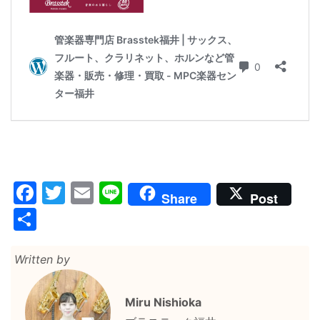
Facebook
Twitter
Email
Line
Share
Post
共
有
Written by
Miru Nishioka