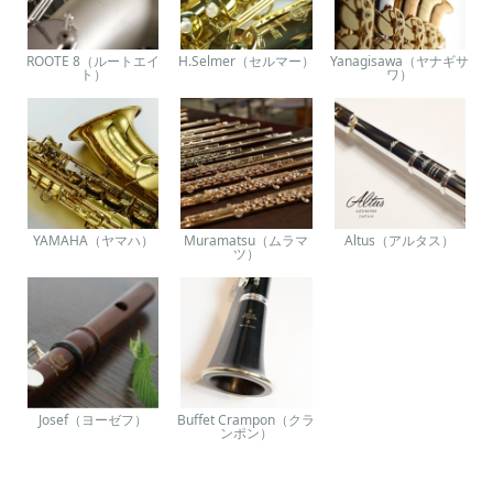
ROOTE 8（ルートエイ
H.Selmer（セルマー）
Yanagisawa（ヤナギサ
ト）
ワ）
YAMAHA（ヤマハ）
Muramatsu（ムラマ
Altus（アルタス）
ツ）
Josef（ヨーゼフ）
Buffet Crampon（クラ
ンポン）