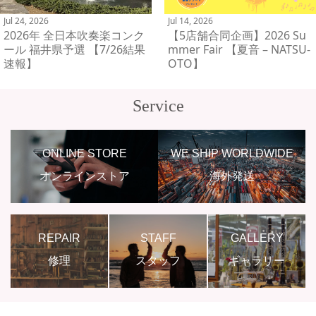
Jul 24, 2026
Jul 14, 2026
2026年 全日本吹奏楽コンク
【5店舗合同企画】2026 Su
ール 福井県予選 【7/26結果
mmer Fair 【夏音 – NATSU-
速報】
OTO】
Service
ONLINE STORE
WE SHIP WORLDWIDE
オンラインストア
海外発送
REPAIR
STAFF
GALLERY
修理
スタッフ
ギャラリー