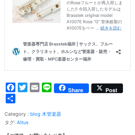
Facebook
Twitter
Email
Line
Share
Post
共
有
blog
木管楽器
タグ:
Altus