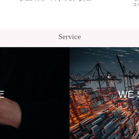
ス
Service
E
WE 