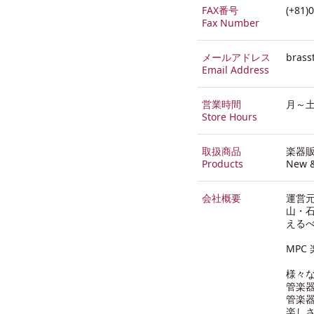
FAX番号
(+81)
Fax Number
メールアドレス
brass
Email Address
営業時間
月～土:
Store Hours
取扱商品
楽器
Products
New &
会社概要
運営
山・石
える
MPC
様々
管楽
管楽
楽し