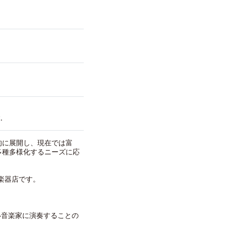
.
的に展開し、現在では富
多種多様化するニーズに応
る楽器店です。
い音楽家に演奏することの