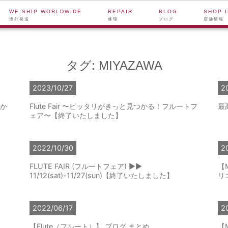
WE SHIP WORLDWIDE
REPAIR
BLOG
SHOP 
海外発送
修理
ブログ
店舗情報
タグ:
MIYAZAWA
2023/10/27
2
か
Flute Fair 〜ピッタリがきっと見つかる！フルートフ
最
ェア〜【終了いたしました】
2022/10/30
2
FLUTE FAIR (フルートフェア) ▶▶
【
11/12(sat)-11/27(sun)【終了いたしました】
リ
2022/06/17
2
【Flute（フルート）】 ブログ まとめ
【