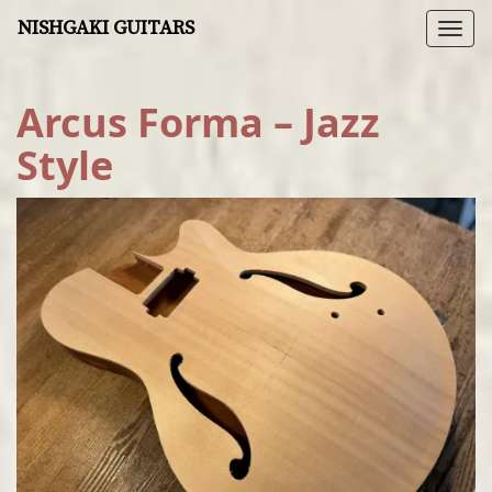
NISHGAKI GUITARS
Togg
navi
Arcus Forma – Jazz
Style