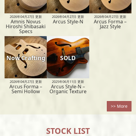
2026年04月27日
更新
2026年04月27日
更新
2026年04月27日
更新
Amnis Novus
Arcus Style-N
Arcus Forma –
Hiroshi Shibasaki
Jazz Style
Specs
Now Crafting
SOLD
2026年04月27日
更新
2025年06月11日
更新
Arcus Forma –
Arcus Style-N –
Semi Hollow
Organic Texture
>> More
STOCK LIST