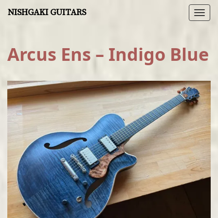
NISHGAKI GUITARS
Togg
navi
Arcus Ens – Indigo Blue