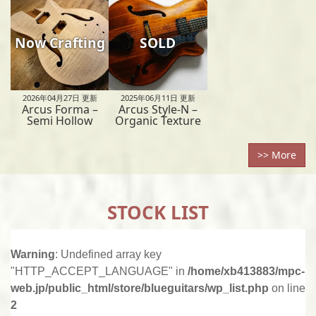
Now Crafting
SOLD
2026年04月27日
更新
2025年06月11日
更新
Arcus Forma –
Arcus Style-N –
Semi Hollow
Organic Texture
>> More
STOCK LIST