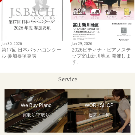
Jun 30, 2026
Jun 29, 2026
第17回 日本バッハコンクー
2026ピティナ・ピアノステ
ル 参加要項発表
ップ富山新川地区 開催しま
す。
Service
We Buy Piano
WORKSHOP
買取り/下取り
ピアノ工房