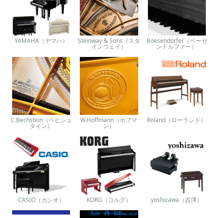
YAMAHA（ヤマハ）
Steinway & Sons（スタ
Boesendorfer（ベーゼ
インウェイ）
ンドルファー）
C.Bechstein（ベヒシュ
W.Hoffmann（ホフマ
Roland（ローランド）
タイン）
ン）
CASIO（カシオ）
KORG（コルグ）
yoshizawa（吉澤）