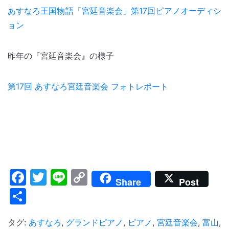
あすなろ王国物語「宮廷音楽会」第17回ピアノオーディシ
ョン
昨年の『宮廷音楽会』の様子
第17回 あすなろ宮廷音楽会 フォトレポート
Facebook
Twitter
Line
Copy
Share
Post
Link
共
有
タグ:
あすなろ
,
グランドピアノ
,
ピアノ
,
宮廷音楽会
,
富山
,