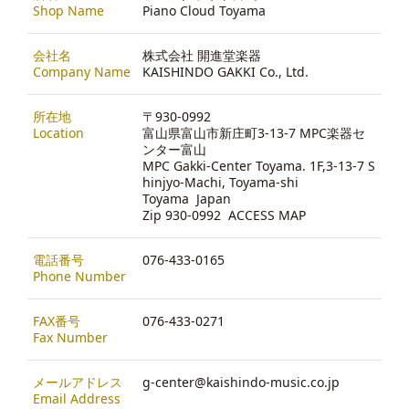
Shop Name
Piano Cloud Toyama
会社名
株式会社 開進堂楽器
Company Name
KAISHINDO GAKKI Co., Ltd.
所在地
〒930-0992
Location
富山県富山市新庄町3-13-7 MPC楽器セ
ンター富山
MPC Gakki-Center Toyama. 1F,3-13-7 S
hinjyo-Machi, Toyama-shi
Toyama Japan
Zip 930-0992
ACCESS MAP
電話番号
076-433-0165
Phone Number
FAX番号
076-433-0271
Fax Number
メールアドレス
g-center@kaishindo-music.co.jp
Email Address