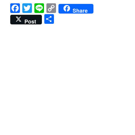
Facebook
Twitter
Line
Copy
Share
Link
共
Post
有