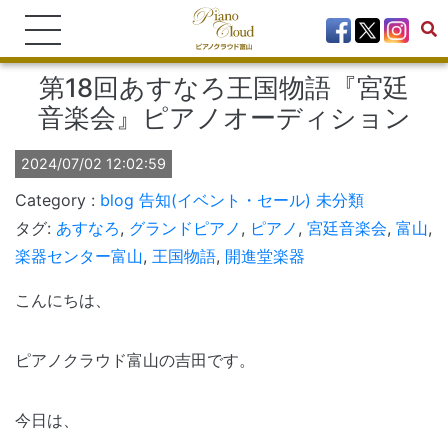
第18回あすなろ王国物語『宮廷
音楽会』ピアノオーディション
2024/07/02 12:02:59
blog
告知(イベント・セール)
未分類
タグ:
あすなろ
,
グランドピアノ
,
ピアノ
,
宮廷音楽会
,
富山
,
楽器センター富山
,
王国物語
,
開進堂楽器
こんにちは、
ピアノクラウド富山の吉田です。
今日は、