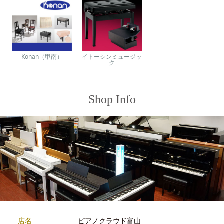
Konan（甲南）
イトーシンミュージッ
ク
Shop Info
店名
ピアノクラウド富山